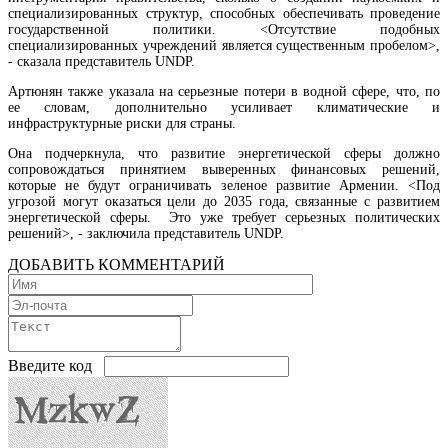
специализированных структур, способных обеспечивать проведение
государственной политики. <Отсутствие подобных
специализированных учреждений является существенным пробелом>,
- сказала представитель UNDP.
Артюнян также указала на серьезные потери в водной сфере, что, по
ее словам, дополнительно усиливает климатические и
инфраструктурные риски для страны.
Она подчеркнула, что развитие энергетической сферы должно
сопровождаться принятием выверенных финансовых решений,
Международный бренд Subway рассматривает возможность выхода на армянский ры
которые не будут ограничивать зеленое развитие Армении. <Под
угрозой могут оказаться цели до 2035 года, связанные с развитием
энергетической сферы. Это уже требует серьезных политических
решений>, - заключила представитель UNDP.
ДОБАВИТЬ КОММЕНТАРИЙ
Введите код