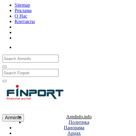
Sitemap
Реклама
О Нас
Контакты
Рус
Eng
Հայ
ArmInfo.info
Arminfo
Политика
Панорама
Арцах