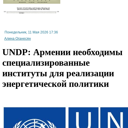
Экономист: принятые кабмином Армении поправки в законе "О структуре и деятельн
правительства" несут в себе ряд проблемных вопросов
Понедельник, 11 Мая 2026 17:36
Алина Оганесян
UNDP: Армении необходимы
специализированные
институты для реализации
энергетической политики
Во внешней торговле Армении доля ЕС растет, а ЕАЭС сокращается