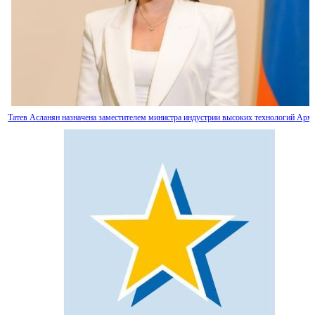
Татев Асланян назначена заместителем министра индустрии высоких технологий Арм