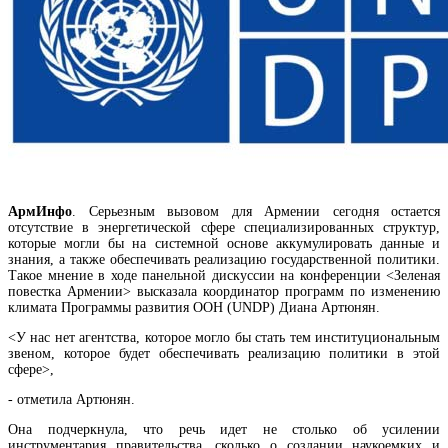
АрмИнфо
. Серьезным вызовом для Армении сегодня остается
отсутствие в энергетической сфере специализированных структур,
которые могли бы на системной основе аккумулировать данные и
знания, а также обеспечивать реализацию государственной политики.
Такое мнение в ходе панельной дискуссии на конференции <Зеленая
КГД выявил налоговые нарушения еще на одном объекте Гагика Царукяна
повестка Армении> высказала координатор программ по изменению
климата Программы развития ООН (UNDP) Диана Артюнян.
<У нас нет агентства, которое могло бы стать тем институциональным
звеном, которое будет обеспечивать реализацию политики в этой
сфере>,
- отметила Артюнян.
Она подчеркнула, что речь идет не столько об усилении
инструментария правительства, сколько о создании наукоемких и