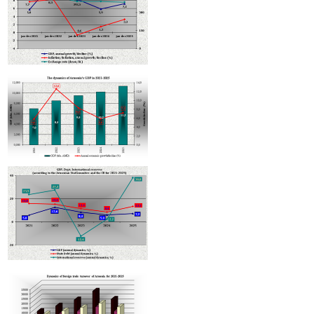
В Минэкономики обсудили совершенствование механизмов реализации программы T