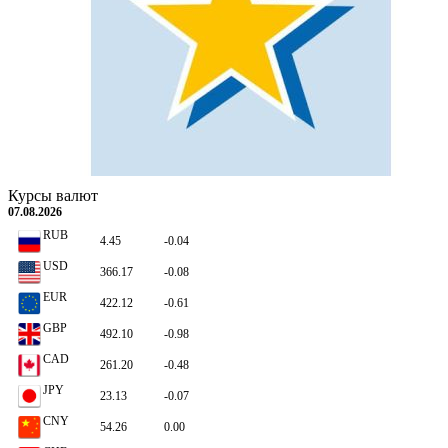
Самвел Карапетян назвал "успехом" армянской власти снижение товарооборота с Рос
В Армении гостиницы будут классифицировать по стандартам Hotelstars Union
Курсы валют
на 2/3 по отношению к прошлому году
07.08.2026
RUB
4.45
-0.04
USD
366.17
-0.08
EUR
422.12
-0.61
GBP
492.10
-0.98
CAD
261.20
-0.48
JPY
23.13
-0.07
CNY
54.26
0.00