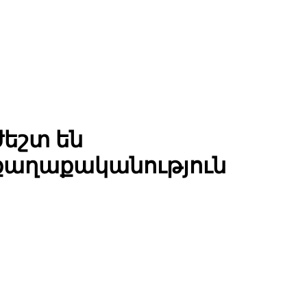
եշտ են
քաղաքականություն
յին ծրագրի իրագործման ընթացքը