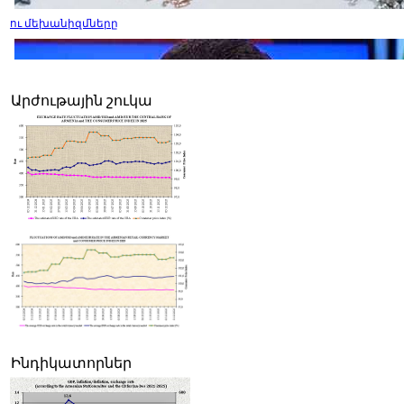
ու մեխանիզմները
Արժութային շուկա
ընդունված փոփոխությունները մի շարք խնդրահարույց հարցեր ե
Ինդիկատորներ