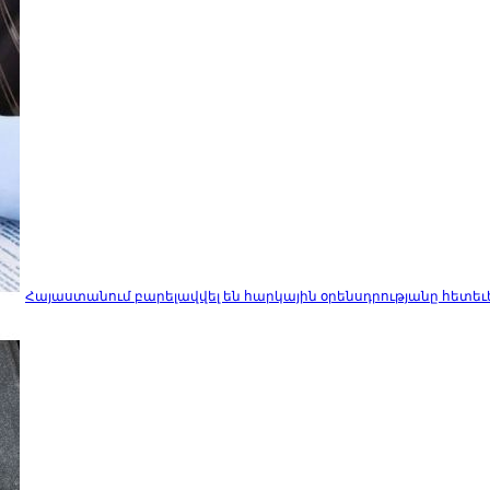
Հայաստանում բարելավվել են հարկային օրենսդրությանը հետեւե