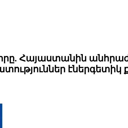
իրը. Հայաստանին անհրաժ
ություններ էներգետիկ 
Արենիում քննարկել են գինու կլաստերի կառուցման ներդրումա