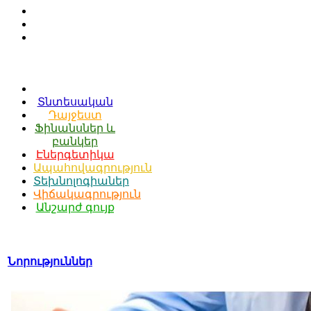
Տնտեսական
Դայջեստ
Ֆինանսներ և
բանկեր
Էներգետիկա
Ապահովագրություն
Տեխնոլոգիաներ
Վիճակագրություն
Անշարժ գույք
Նորություններ