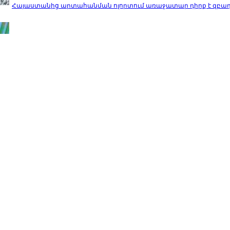
Հայաստանից արտահանման ոլորտում առաջատար դիրք է զբաղեցն
Տնտեսագետ. «Կառավարության կառուցվածքի և գործունեությա
ն առաջացնում։