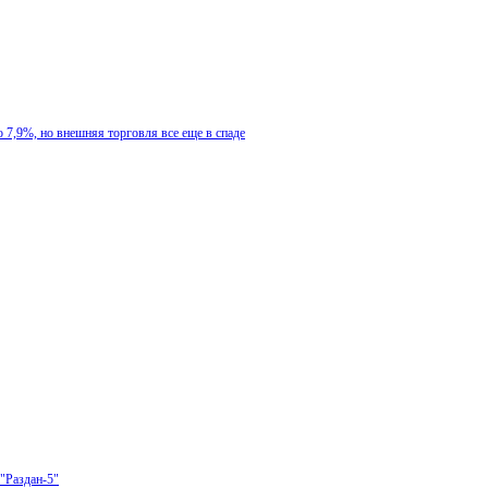
 7,9%, но внешняя торговля все еще в спаде
"Раздан-5"