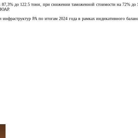
на 87,3% до 122.5 тонн, при снижении таможенной стоимости на 72% до
и ЮАР.
Глава Союза банков Армении представил риски налогообложения дивидендов владе
 инфраструктур РА по итогам 2024 года в рамках индикативного баланс
ЦБ РА: Возникшие на отдельных экспортных рынках проблемы повысили риски сн