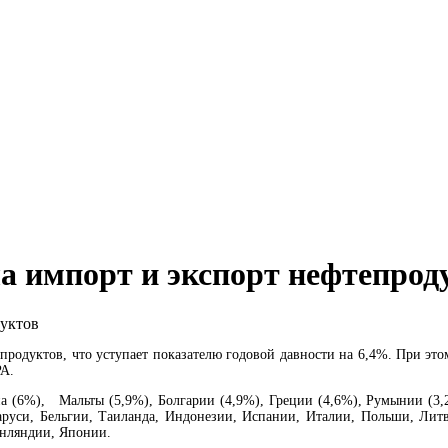
Состоялось очередное заседание Совета по управлению проектом "Север-Юг"
ла импорт и экспорт нефтепрод
продуктов, что уступает показателю годовой давности на 6,4%. При это
РА.
 (6%), Мальты (5,9%), Болгарии (4,9%), Греции (4,6%), Румынии (3,2
еларуси, Бельгии, Таиланда, Индонезии, Испании, Италии, Польши, Ли
нляндии, Японии.