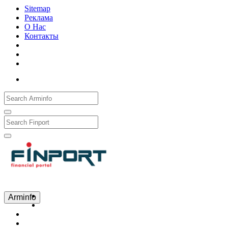
Sitemap
Реклама
О Нас
Контакты
Рус
Eng
Հայ
Arminfo