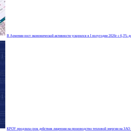
В Армении рост экономической активности ускорился в I полугодии 2026г с 6,3% до
КРОУ продлила срок действия лицензии на производство тепловой энергии на ЗАО 