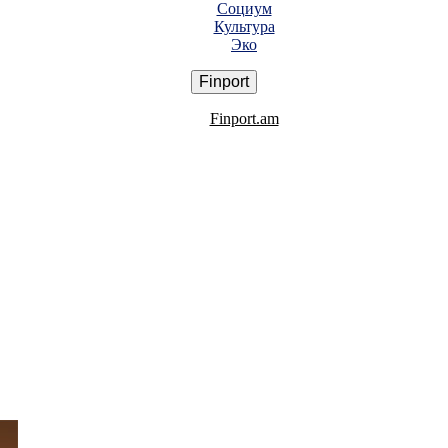
Социум
Культура
Эко
Finport
Finport.am