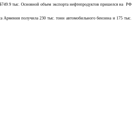
 $749.9 тыс. Основной объем экспорта нефтепродуктов пришелся на РФ
льцев акций коммерческих банков
а Армения получила 230 тыс. тонн автомобильного бензина и 175 тыс.
ижения доходов в экономике Армении