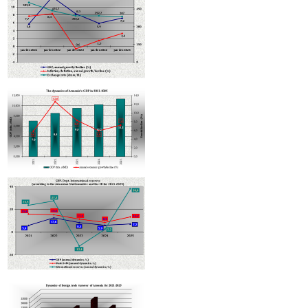
Միջազգային Subway ապրանքանիշը դիտարկում է հայկական շուկա
մուտք գործելու հնարավորությունը
Արենիում քննարկել են գինու կլաստերի կառուցման ներդրումային
ծրագրի իրագործման ընթացքը