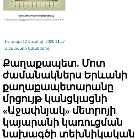
Հայաստանի սպառողական շուկայում 2026թ. հուլիսին գները փոքր-
Ուրբաթ, 12 Հունիսի 2026 11:07
նվազել են, բայց տարեկան գնաճը մնում է թիրախից բարձր
Ալեքսանդր Ավանեսով
Քաղաքապետ. Մոտ
ժամանակներս Երևանի
քաղաքապետարանը
մրցույթ կանցկացնի
«Աջափնյակ» մետրոյի
կայարանի կառուցման
նախագծի տեխնիկական