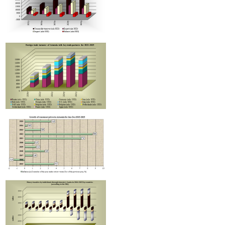
Moody’s-ը IDBank-ի վարկանիշային հեռանկարը փոխել է դրականի