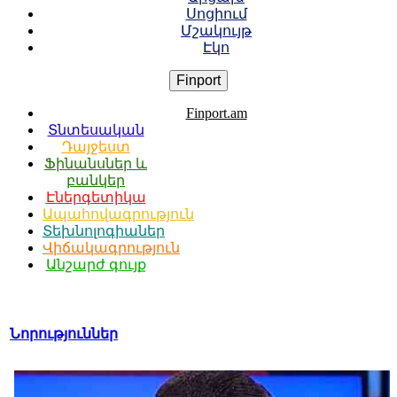
Սոցիում
Մշակույթ
Էկո
Finport
Finport.am
Տնտեսական
Դայջեստ
Ֆինանսներ և
բանկեր
Էներգետիկա
Ապահովագրություն
Տեխնոլոգիաներ
Վիճակագրություն
Անշարժ գույք
Նորություններ