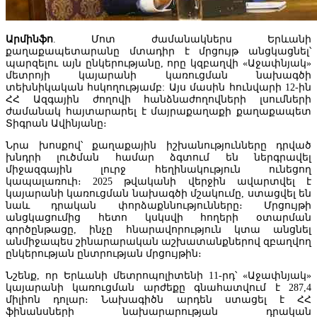
Արմինֆո
. Մոտ ժամանակներս Երևանի
քաղաքապետարանը մտադիր է մրցույթ անցկացնել՝
պարզելու այն ընկերությանը, որը կզբաղվի «Աջափնյակ»
մետրոյի կայարանի կառուցման նախագծի
տեխնիկական հսկողությամբ: Այս մասին հունվարի 12-ին
ՀՀ Ազգային ժողովի հանձնաժողովների լսումների
ժամանակ հայտարարել է մայրաքաղաքի քաղաքապետ
Տիգրան Ավինյանը։
Նրա խոսքով՝ քաղաքային իշխանությունները դրված
խնդրի լուծման համար ձգտում են ներգրավել
միջազգային լուրջ հեղինակություն ունեցող
կապալառուի։ 2025 թվականի վերջին ավարտվել է
կայարանի կառուցման նախագծի մշակումը, ստացվել են
նաև դրական փորձաքննությունները։ Մրցույթի
Ռուսաստանից Հայաստան Ադրբեջանի միջոցով իրականացվել է և
անցկացումից հետո կսկսվի հողերի օտարման
մեկ տարանցիկ բեռ։
գործընթացը, ինչը հնարավորություն կտա անցնել
անմիջապես շինարարական աշխատանքներով զբաղվող
ընկերության ընտրության մրցույթին։
Նշենք, որ Երևանի մետրոպոլիտենի 11-րդ՝ «Աջափնյակ»
կայարանի կառուցման արժեքը գնահատվում է 287,4
միլիոն դոլար։ Նախագիծն արդեն ստացել է ՀՀ
ֆինանսների նախարարության դրական