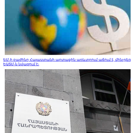
ԵՄ-ի բաժինը Հայաստանի արտաքին առևտրում աճում է, մինչդեռ
ԵԱՏՄ-ն նվազում է։