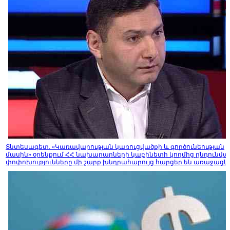
Տնտեսագետ. «Կառավարության կառուցվածքի և գործունեության
մասին» օրենքում ՀՀ նախարարների կաբինետի կողմից ընդունվա
փոփոխությունները մի շարք խնդրահարույց հարցեր են առաջացնո