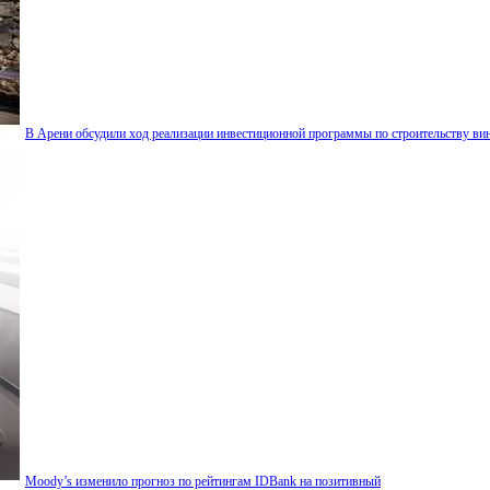
В Арени обсудили ход реализации инвестиционной программы по строительству вин
Moody’s изменило прогноз по рейтингам IDBank на позитивный