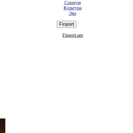
Социум
Культура
Эко
Finport
Finport.am