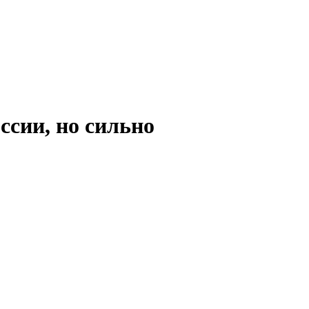
ссии, но сильно
 к стагнации премий