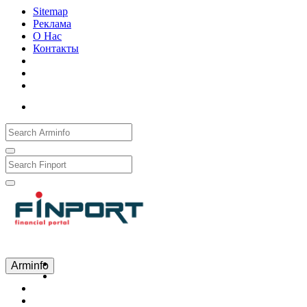
Sitemap
Реклама
О Нас
Контакты
Рус
Eng
Հայ
Arminfo