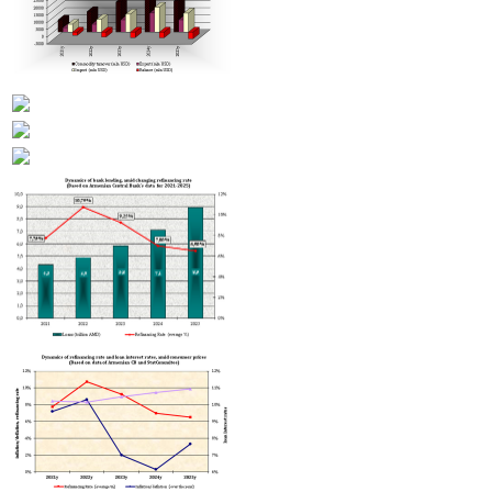
Տաթև Ասլանյանը նշանակվել է Հայաստանի բարձր տեխնոլոգիակ
արդյունաբերության նախարարի տեղակալ
Հայաստանի հյուրանոցները կդասակարգվեն Hotelstars Union-ի
չափորոշիչներով
Հայաստանում բարելավվել են հարկային օրենսդրությանը հետեւել
ցուցանիշները