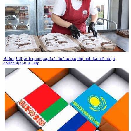
«Սմայլ Սվիթ»-ի զարգացման ճանապարհը Կոնվերս Բանկի
գործընկերությամբ