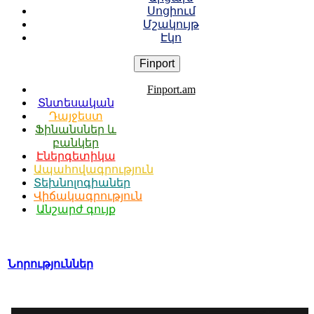
Սոցիում
Մշակույթ
Էկո
Finport
Finport.am
Տնտեսական
Դայջեստ
Ֆինանսներ և
բանկեր
Էներգետիկա
Ապահովագրություն
Տեխնոլոգիաներ
Վիճակագրություն
Անշարժ գույք
Նորություններ