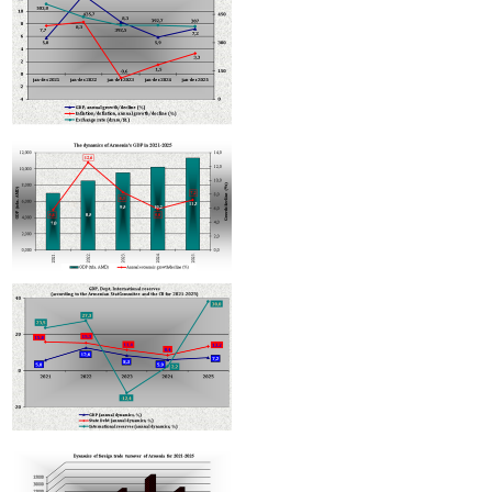
ԵՏՀ խորհուրդը Հայաստանին 5000 լրացուցիչ քվոտա է հատկացրել
էլեկտրամոբիլների անմաքս ներմուծման համար
Տաթև Ասլանյանը նշանակվել է Հայաստանի բարձր տեխնոլոգիակ
արդյունաբերության նախարարի տեղակալ
Հայաստանի հյուրանոցները կդասակարգվեն Hotelstars Union-ի
չափորոշիչներով