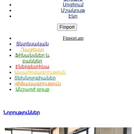
Սոցիում
Մշակույթ
Էկո
Finport
Finport.am
Տնտեսական
Դայջեստ
Ֆինանսներ և
բանկեր
Էներգետիկա
Ապահովագրություն
Տեխնոլոգիաներ
Վիճակագրություն
Անշարժ գույք
Նորություններ