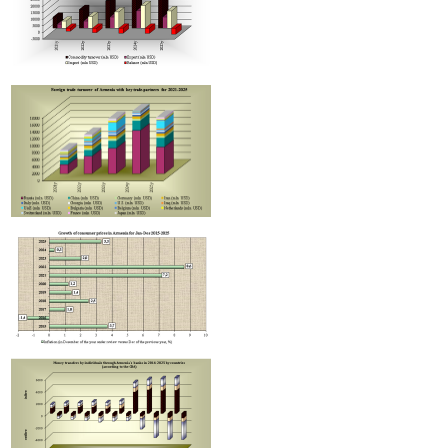
Հայաստանում բարելավվել են հարկային օրենսդրությանը հետեւել
ցուցանիշները
Էկոնոմիկայի նախարարությունում քննարկել են TRIP ծրագրի
իրագործման մեխանիզմների կատարելագործումը