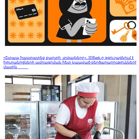
«Շտապ հաստատեք քարտի տվյալները»․ IDBank-ը զգուշացնում է
հյուրանոցների ամրագրման հետ կապված զեղծարարությունների
մասին