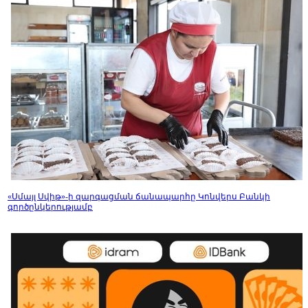
«Սմայլ Սվիթ»-ի զարգացման ճանապարհը Կոնվերս Բանկի
գործընկերությամբ