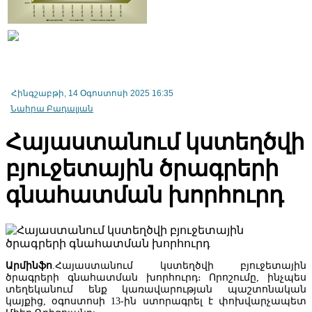
Հայաստանից արտահանման ոլորտում առաջատար դիրք է
զբաղեցնում հանքային հումքը, իսկ ներմուծման ոլորտում՝
մեքենաներն ու մեխանիզմները
Հինգշաբթի, 14 Օգոստոսի 2025 16:35
Նաիրա Բադալյան
Հայաստանում կստեղծվի
բյուջետային ծրագրերի
գնահատման խորհուրդ
Արմինֆո
.Հայաստանում կստեղծվի բյուջետային
Տնտեսագետ. «Կառավարության կառուցվածքի և գործունեության
ծրագրերի գնահատման խորհուրդ։ Որոշումը, ինչպես
մասին» օրենքում ՀՀ նախարարների կաբինետի կողմից ընդունվա
տեղեկանում ենք կառավարության պաշտոնական
փոփոխությունները մի շարք խնդրահարույց հարցեր են առաջացնո
կայքից, օգոստոսի 13-ին ստորագրել է փոխվարչապետ