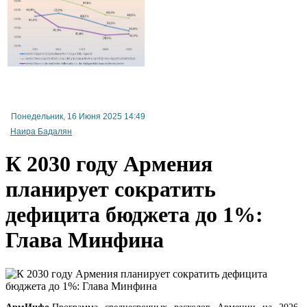
В Минэкономики обсудили совершенствование механизмов реализации программы T
Понедельник, 16 Июня 2025 14:49
Наира Бадалян
К 2030 году Армения
планирует сократить
дефицита бюджета до 1%:
Глава Минфина