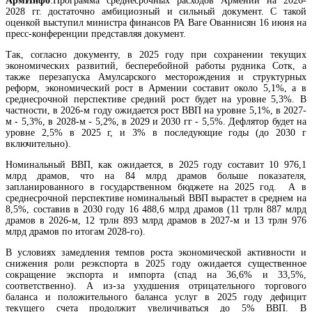
АрмИнфо
.Программа среднесрочных расходов Армении на 2026-
2028 гг. достаточно амбициозный и сильный документ. С такой
оценкой выступил министра финансов РА Ваге Ованнисян 16 июня на
пресс-конференции представляя документ.
Первенство в экспорте из Армении занимает минеральное сырье, а в импорте - лидир
машины и механизмы
Так, согласно документу, в 2025 году при сохранении текущих
экономических развитий, бесперебойной работы рудника Сотк, а
также перезапуска Амулсарского месторождения и структурных
реформ, экономический рост в Армении составит около 5,1%, а в
среднесрочной перспективе средний рост будет на уровне 5,3%. В
частности, в 2026-м году ожидается рост ВВП на уровне 5,1%, в 2027-
м - 5,3%, в 2028-м - 5,2%, в 2029 и 2030 гг - 5,5%. Дефлятор будет на
уровне 2,5% в 2025 г, и 3% в последующие годы (до 2030 г
включительно).
Номинальный ВВП, как ожидается, в 2025 году составит 10 976,1
млрд драмов, что на 84 млрд драмов больше показателя,
запланированного в государственном бюджете на 2025 год. А в
среднесрочной перспективе номинальный ВВП вырастет в среднем на
8,5%, составив в 2030 году 16 488,6 млрд драмов (11 трлн 887 млрд
драмов в 2026-м, 12 трлн 893 млрд драмов в 2027-м и 13 трлн 976
млрд драмов по итогам 2028-го).
В условиях замедления темпов роста экономической активности и
снижения роли реэкспорта в 2025 году ожидается существенное
сокращение экспорта и импорта (спад на 36,6% и 33,5%,
Экономист: принятые кабмином Армении поправки в законе "О структуре и деятельн
соответственно). А из-за ухудшения отрицательного торгового
правительства" несут в себе ряд проблемных вопросов
баланса и положительного баланса услуг в 2025 году дефицит
текущего счета продолжит увеличиваться до 5% ВВП. В