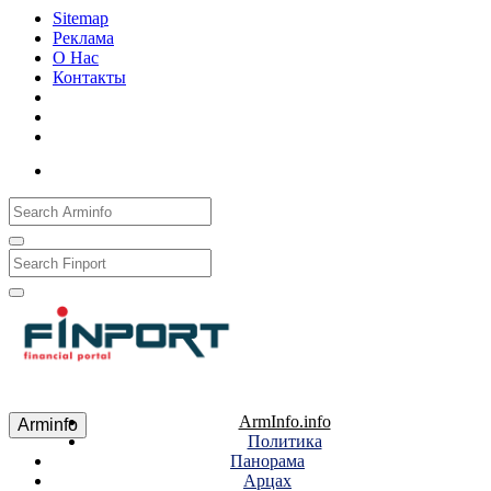
Sitemap
Реклама
О Нас
Контакты
Рус
Eng
Հայ
ArmInfo.info
Arminfo
Политика
Панорама
Арцах