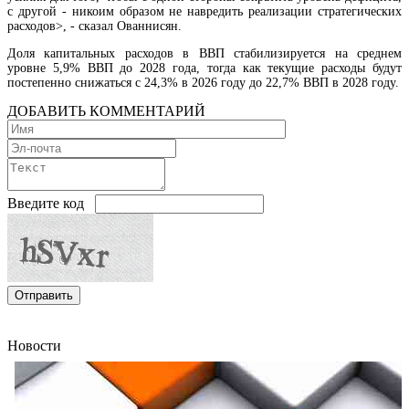
с другой - никоим образом не навредить реализации стратегических
расходов>, - сказал Ованнисян.
Доля капитальных расходов в ВВП стабилизируется на среднем
Международный бренд Subway рассматривает возможность выхода на армянский ры
уровне 5,9% ВВП до 2028 года, тогда как текущие расходы будут
постепенно снижаться с 24,3% в 2026 году до 22,7% ВВП в 2028 году.
ДОБАВИТЬ КОММЕНТАРИЙ
Введите код
Новости
В Арени обсудили ход реализации инвестиционной программы по строительству винн
кластера
Moody’s измени