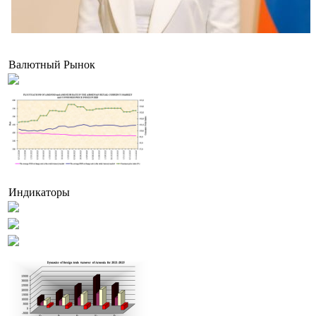
Татев Асланян назначена заместителем министра индустрии высоких технологий Арм
Валютный Рынок
Индикаторы
В Армении гостиницы будут классифицировать по стандартам Hotelstars Union