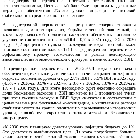
в среднесрочной перспективе. Постоянно отслеживая сценарии
развития экономики, Центральный банк будет принимать адекватные
меры для обеспечения 3%-ого уровня инфляции и ценовой
стабильности в среднесрочной перспективе.
В среднесрочной перспективе в результате совершенствования
налогового администрирования, борьбы с теневой экономикой, а
также мер налоговой политики ожидается обеспечить постоянное
улучшение соотношения налогов/ВВП: 0,7 в 2025 году, 0,5 в 2026
году и 0,2 процентных пункта в последующие годы, что приближает
итоговое соотношение налогов/ВВП в среднесрочной перспективе к
эффективному пределу возможностей в рамках действующего
КГД выявил налоговые нарушения еще на одном объекте Гагика Царукяна
законодательства и экономической структуры, а именно 25-26% ВВП.
В среднесрочной перспективе на 2026-2028 годы стоит задача
обеспечения фискальной устойчивости за счет сокращения дефицита
бюджета, постепенно доводя его до 2,8% ВВП с 5,5% ВВП в 2025 году
(4,5% - в 2026-м, 3,5% - в 2027-м, 2,8% - в 2028-м, 1,8% - в 2029-м и
1% - в 2030 году). Для этого необходимо будет ежегодно сокращать
долю бюджетных расходов в ВВП примерно на 1 процентный пункт,
при этом текущие расходы в ВВП будут снижаться в соответствии с
целью реализации фискальной консолидации, а капитальные расходы
стабилизируются на уровне, значительно превышающем исторические
уровни, способствуя укреплению экономической и безопасности
инфраструктуры.
<К 2030 году планируем довести уровень дефицита бюджета до 1%.
Это достаточно амибициозная цель. Дя этого потребуются большие
усилия для того, чтобы с одной стороны сократить уровень дефицита,