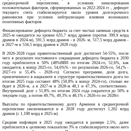
среднесрочной перспективе, в условиях нивелирования
положительных факторов, сформированных за 2022-2024 гг.., дефицит
текущего счета стабилизируется около уровня долгосрочного
равновесия при условии нейтрализации влияния возникших
позитивных факторов.
Финансирование дефицита бюджета за счет чистых заемных средств в
2025-м ожидается на уровне 635,7 млрд драмов (против 399,9 млрд
драмов в 2024-м), 591,5 млрд драмов - в 2026- м, 517,5 млрд драмов -
в 2027-м и 534,5 млрд драмов в 2028 году.
В 2026-2028 годах правительственный долг достигнет 54-55%, после
чего в результате постоянного сокращения дефицита бюджета к 2030
году приблизится к 50% (48%ВВП по итогам 2024-го, 52,6%, как
ожидается, к концу 2025-го, 54,6%% - по результатам 2026-го, 54,(% -
2027-го и 55,4% - 2028-го). Согласно программе, доля долга,
привлеченного в нацвалюте в структуре правительственного долга по
итогам 2025 года составит 48% (50,8% к концу 2024-го), столько же
будет в 2026-м, а в 2027-м и 2028-м 48,1 и 47,3%, соответственно.
Во внешней торговле Армении доля ЕС растет, а ЕАЭС сокращается
Внутренний долг с 51,8% по итогам 2024 года сократится до 50% в
текущем году, а потом 49,7%, 49,3% и 48,1% с 2026-го по 2028гг.
Выплаты по правительственному долгу Армении в среднесрочной
перспективе увеличиваются и в 2028 году достигнут 1,202 млрд
драмов (с 1,108 млрд в 2025-м).
Средняя инфляция в 2025 году ожидается в размере 2,5%, далее
приблизится к целевому показателю 3% и стабилизируется около него