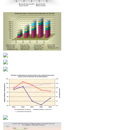
В Армении улучшились показатели соблюдения налогового законодательства