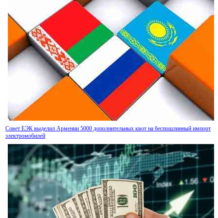
прогноз по рейтингам IDBank на позитивный
На потребительском рынке Армении цены за июль 2026г чуть снизились, но годовая
инфляция держится выше таргета
Самвел Карапетян назвал "успехом" армянской власти
снижение товарооборота с Россией на 2/3 по отношению к прошлому году
В Армении агрострахование
активизируется
Произведена очередная транзитная поставка из России в Армению через территорию
Азербайджана
Совет ЕЭК выделил Армении 5000 дополнительных квот на беспошлинный импорт
электромобилей
Прибыль страховых компаний Армении замедляется в росте из-за приближающихся к
стагнации премий