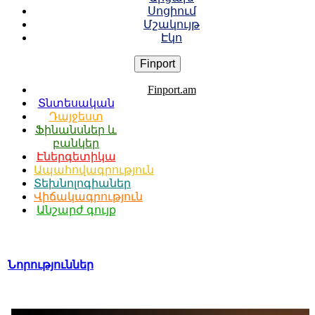
Սոցիում
Մշակույթ
Էկո
Finport
Finport.am
Տնտեսական
Դայջեստ
Ֆինանսներ և
բանկեր
Էներգետիկա
Ապահովագրություն
Տեխնոլոգիաներ
Վիճակագրություն
Անշարժ գույք
Նորություններ