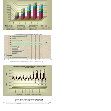
Կայացավ Հյուսիս-Հարավ նախագծի կառավարման խորհրդի
հերթական նիստը