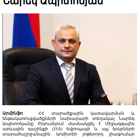
Նարեկ Ապիտոնյան
ՀՀ ԿԲ․ Արտահանման առանձին շուկաներում ծագած խնդիրները
մեծացրել են Հայաստանի տնտեսությունում եկամուտների նվազմ
ռիսկերը
Արմինֆո
.
ՀՀ տարածքային կառավարման և
ենթակառուցվածքների նախարարի տեղակալ Նարեկ
Ապիտոնյանը Բրյուսելում մասնակցել է Միջազգային
արևային դաշինքի (ISA) Եվրոպայի և այլ երկրների
տարածաշրջանային կոմիտեի յոթերորդ լիագումար