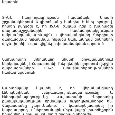
նիստին:
ՊԵԿ-ում ընդունել են Համաշխարհային բանկի տեխնիկական
առաքելությանը
ՏԿԵՆ հաղորդագրության համաձայն, նիստի
շրջանակներում Ապիտոնյանը հանդես է եկել ելույթով,
որտեղ ընդգծել է, որ ISA-ն էական դեր է խաղացել
տարածաշրջանային համագործակցության
ամրապնդման, արևային և վերականգնվող էներգիայի
զարգացման խթանման, ինչպես նաև անդամ երկրների
միջև փորձի և գիտելիքների փոխանակման գործում։
Նախարարի տեղակալը նիստի շրջանակներում
ներկայացնել է Հայաստանի էներգետիկ ոլորտում վերջին
զարգացումները՝ ISA-ի առաջնահերթությունների
համատեքստում։
Ապիտոնյանը նկատել է, որ վերականգնվող
Դանիել Ազատյան. Առաջին կիսամյակում մանրածախ և կորպորա
էներգետիկան, էներգաարդյունավետությունը և
վարկերի տոկոսադրույքներն աննշան նվազել են
էներգախնայողությունը Հայաստանի էներգետիկ
քաղաքականության հիմնական ուղղություններից են։
Հայաստանը շարունակում է կատարելագործել իր
կարգավորող և ներդրումային միջավայրը՝ լիարժեքորեն
իրացնելու վերականգնվող էներգիայի ներուժը։