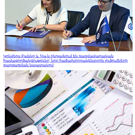
Կոնվերս Բանկը և Visa-ն ընդլայնում են ռազմավարական
համագործակցությունը՝ նոր հաճախորդակենտրոն լուծումների
զարգացման նպատակով