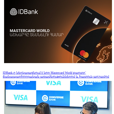
IDBank-ը ներկայացնում է նոր Mastercard World քարտը՝
ճանապարհորդական առավելություններով և հատուկ արշավով