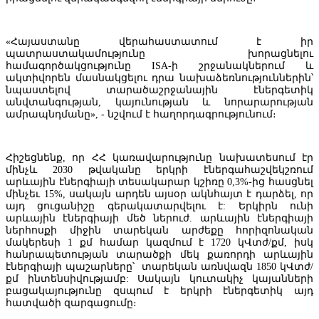
«Հայաստանը վերահաստատում է իր
պատրաստակամությունը խորացնելու
համագործակցությունը ISA-ի շրջանակներում և
ակտիվորեն մասնակցելու դրա նախաձեռնություններին՝
նպաստելով տարածաշրջանային էներգետիկ
անվտանգության, կայունության և նորարարության
ամրապնդմանը», - նշվում է հաղորդագրությունում։
Հիշեցնենք, որ ՀՀ կառավարությունը նախատեսում էր
մինչև 2030 թվականը երկրի էներգահաշվեկշռում
արևային էներգիայի տեսակարար կշիռը 0,3%-ից հասցնել
Moody’s-ը բարձրացրել է Ակբա բանկի վարկանիշի հեռանկարը
մինչեւ 15%, սակայն արդեն այսօր ակնհայտ է դարձել, որ
այդ ցուցանիշը գերակատարվելու է: Երկիրն ունի
արևային էներգիայի մեծ ներուժ. արևային էներգիայի
ներհոսքի միջին տարեկան արժեքը հորիզոնական
մակերեսի 1 քմ համար կազմում է 1720 կՎտժ/քմ, իսկ
հանրապետության տարածքի մեկ քառորդի արևային
էներգիայի պաշարները՝ տարեկան առնվազն 1850 կՎտժ/
քմ ինտենսիվությամբ: Սակայն կուտակիչ կայանների
բացակայությունը զսպում է երկրի էներգետիկ այդ
հատվածի զարգացումը։