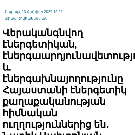
Շաբաթ, 13 Հունիսի 2026 15:26
Ալինա Հովհաննիսյան
Վերականգնվող
էներգետիկան,
էներգաարդյունավետությ
Հայաստանի բանկերի միության նախագահը ներկայացրել է
առևտրային բանկերի բաժնետոմսերի սեփականատերերի
շահաբաժինների հարկման ռիսկերը
և
էներգախնայողությունը
Հայաստանի էներգետիկ
քաղաքականության
հիմնական
ուղղություններից են․