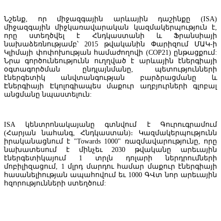
Նշենք, որ միջազգային արևային դաշինքը (ISA)
միջազգային միջկառավարական կազմակերպություն է,
որը ստեղծվել է Հնդկաստանի և Ֆրանսիայի
նախաձեռնությամբ՝ 2015 թվականին Փարիզում ՄԱԿ-ի
Կլիմայի փոփոխության համաժողովի (COP21) ընթացքում:
Նրա գործունեությունն ուղղված է արևային էներգիայի
օգտագործման ընդլայնմանը, պետությունների
Հայաստանի բանկերի միությունը 2026 թվականին կանխատեսում է
էներգետիկ անվտանգության բարձրացմանը և
բանկերի շահույթի 6-7% աճ
Էներգիայի Էկոլոգիապես մաքուր աղբյուրների գլոբալ
անցմանը նպաստելուն:
ՀԲՄ ղեկավար. Հայաստանի բանկային համակարգի հիփոթեքային
պորտֆելը 2026 թվականի արդյունքներով կհասնի 16% աճի
ISA կենտրոնակայանը գտնվում է Գուրուգրամում
(Հարյան նահանգ, Հնդկաստան)։ Կազմակերպությունն
իրականացնում է "Towards 1000" ռազմավարությունը, որը
նախատեսում է մինչեւ 2030 թվականը արեւային
էներգետիկայում 1 տրլն դոլարի ներդրումների
մոբիլիզացում, 1 մլրդ մարդու համար մաքուր էներգիայի
հասանելիության ապահովում եւ 1000 ԳՎտ նոր արեւային
հզորությունների ստեղծում: