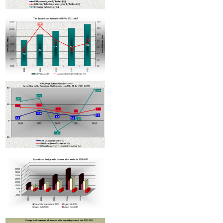
ՀԾԿՀ-ը երկարաձգել է "Հրազդան-5" ՓԲԸ-ում ջերմային էներգիայի
արտադրության լիցենզիայի գործողության ժամկետը
Հայաստանի կառավարությունը ավելի քան 320 մլն դոլար ընդհանու
գումարի երկու նոր վարկ կներգրավի երկրի պետբյուջեի պակասու
ֆինանսավորման համար