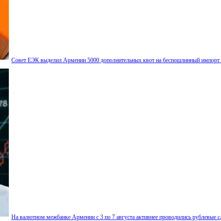
Совет ЕЭК выделил Армении 5000 дополнительных квот на беспошлинный импорт
На валютном межбанке Армении с 3 по 7 августа активнее проводились рублевые с