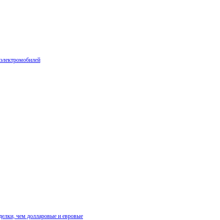
 электромобилей
делки, чем долларовые и евровые