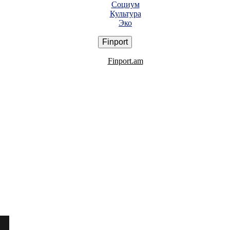
Социум
Культура
Эко
Finport
Finport.am