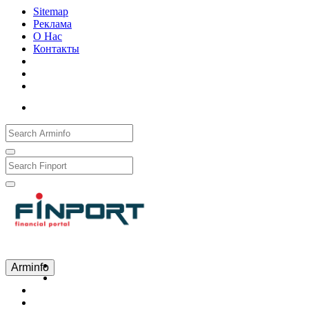
Sitemap
Реклама
О Нас
Контакты
Рус
Eng
Հայ
Arminfo