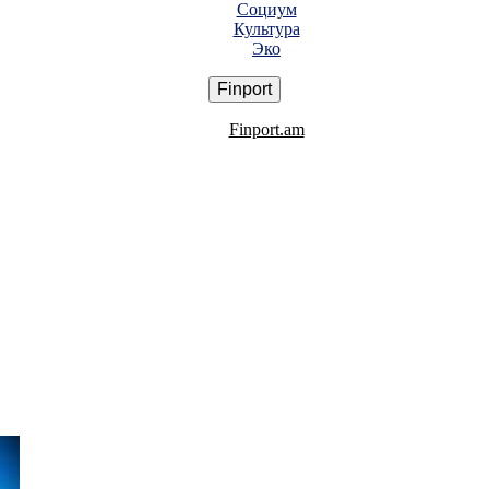
Социум
Культура
Эко
Finport
Finport.am