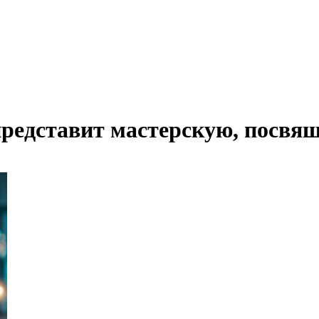
представит мастерскую, посв
В Армении приступят к классификации гостиниц с присовоением звезд