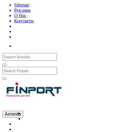
Sitemap
Реклама
О Нас
Контакты
Рус
Eng
Հայ
Arminfo