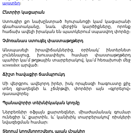
այստեղ
։
Ընտրիր կացարան
Ստուգիր քո նախընտրած հյուրանոցի կամ կացարանի
գնահատականը, նաև վերջին կարծիքները, որոնք
հաճախ ավելի իրական են պատկերում սպասվող փորձը։
Չմոռանաս ստուգել փաստաթղթերդ
Անսպասելի իրավիճակներից, օրինակ՝ ինտերնետ
չունենալուց, խուսափելու համար փաստաթղթերդ
պահիր կա՛մ թղթային տարբերակով, կա՛մ հեռախոսի մեջ
screenshot արված։
Պետական եկամուտների կոմիտեն հարկային խախտումներ է
հայտնաբերել Գարիկ Ծառուկյանի մեկ այլ սեփականության մեջ
Ճիշտ հավաքիր ճամպրուկդ
Մի վերցրու ավելորդ իրեր, իսկ որպեսզի հագուստը քիչ
տեղ զբաղեցնի և չճմրթվի, փորձիր այն «գլորելով»
դասավորել։
Պլանավորիր տեխնիկական կողմը
Ներբեռնիր օֆլայն քարտեզներ, միաժամանակ գումար
ունեցիր և՛ քարտին, և՛ կանխիկ տարբերակով՝ ռիսկերի
նվազեցման համար։
Տեղում կողմնորոշվելու պլան մշակիր