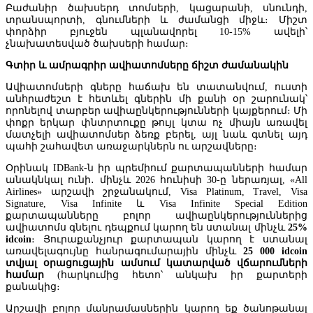
Բաժանիր ծախսերդ տոմսերի, կացարանի, սնունդի,
տրանսպորտի, գնումների և ժամանցի միջև։ Միշտ
փորձիր բյուջեն պլանավորել 10-15% ավելի՝
չնախատեսված ծախսերի համար։
Գտիր և ամրագրիր ավիատոմսերը ճիշտ ժամանակին
Ավիատոմսերի գները հաճախ են տատանվում, ուստի
անհրաժեշտ է հետևել գներին մի քանի օր շարունակ՝
որոնելով տարբեր ավիաընկերությունների կայքերում։ Մի
փոքր երկար փնտրտուքը թույլ կտա ոչ միայն առավել
մատչելի ավիատոմսեր ձեռք բերել, այլ նաև գտնել այդ
պահի շահավետ առաջարկներն ու արշավները։
Օրինակ IDBank-ն իր պրեմիում քարտապանների համար
անակնկալ ունի․ մինչև 2026 հունիսի 30-ը ներառյալ, «All
Airlines» արշավի շրջանակում, Visa Platinum, Travel, Visa
Signature, Visa Infinite և Visa Infinite Special Edition
քարտապանները բոլոր ավիաընկերություններից
ավիատոմս գնելու դեպքում կարող են ստանալ մինչև
25%
ԵՄ-ի բաժինը Հայաստանի արտաքին առևտրում աճում է, մինչդեռ
idcoin
։ Յուրաքանչյուր քարտապան կարող է ստանալ
ԵԱՏՄ-ն նվազում է։
առավելագույնը հանրագումարային մինչև
25 000 idcoin
տվյալ օրացուցային ամսում կատարված վճարումների
համար
(հարկումից հետո՝ անկախ իր քարտերի
քանակից։
Արշավի բոլոր մանրամասներին կարող եք ծանոթանալ