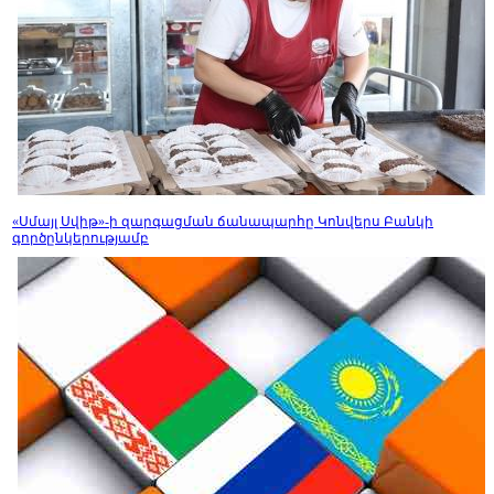
«Սմայլ Սվիթ»-ի զարգացման ճանապարհը Կոնվերս Բանկի
գործընկերությամբ