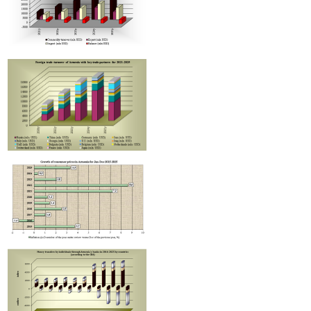
Հայաստանում բարելավվել են հարկային օրենսդրությանը հետեւել
ցուցանիշները