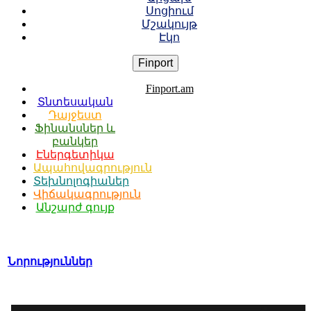
Սոցիում
Մշակույթ
Էկո
Finport
Finport.am
Տնտեսական
Դայջեստ
Ֆինանսներ և
բանկեր
Էներգետիկա
Ապահովագրություն
Տեխնոլոգիաներ
Վիճակագրություն
Անշարժ գույք
Նորություններ