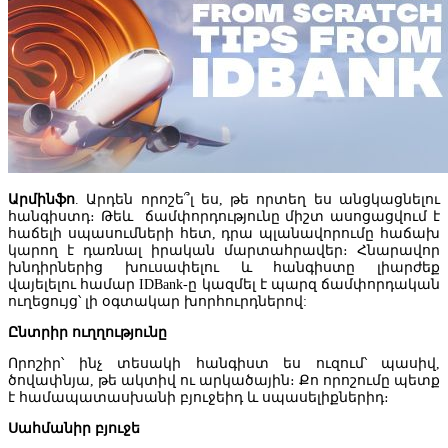
Հայաստանից արտահանման ոլորտում առաջատար դիրք է
զբաղեցնում հանքային հումքը, իսկ ներմուծման ոլորտում՝
մեքենաներն ու մեխանիզմները
Արմինֆո
. Արդեն որոշե՞լ ես, թե որտեղ ես անցկացնելու
հանգիստդ։ Թեև ճամփորդությունը միշտ ասոցացվում է
հաճելի սպասումների հետ, դրա պլանավորումը հաճախ
կարող է դառնալ իրական մարտահրավեր։ Հնարավոր
խնդիրներից խուսափելու և հանգիստը լիարժեք
վայելելու համար IDBank-ը կազմել է պարզ ճամփորդական
ուղեցույց՝ լի օգտակար խորհուրդներով:
Ընտրիր ուղղությունը
Որոշիր՝ ինչ տեսակի հանգիստ ես ուզում՝ պասիվ,
ծովափնյա, թե ակտիվ ու արկածային։ Քո որոշումը պետք
է համապատասխանի բյուջեիդ և սպասելիքներիդ։
Տնտեսագետ. «Կառավարության կառուցվածքի և գործունեության
մասին» օրենքում ՀՀ նախարարների կաբինետի կողմից ընդունվա
Սահմանիր բյուջե
փոփոխությունները մի շարք խնդրահարույց հարցեր են առաջացնո