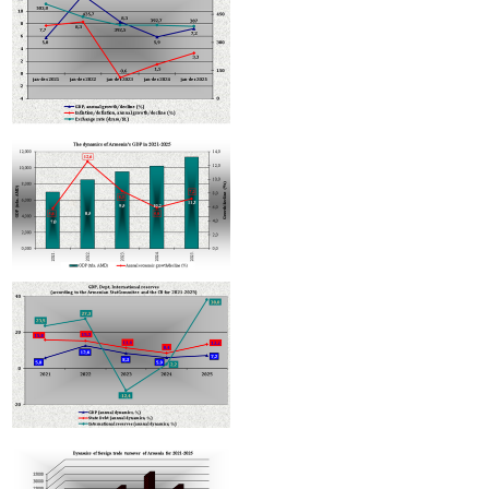
Տաթև Ասլանյանը նշանակվել է Հայաստանի բարձր տեխնոլոգիակ
արդյունաբերության նախարարի տեղակալ
Հայաստանի հյուրանոցները կդասակարգվեն Hotelstars Union-ի
չափորոշիչներով