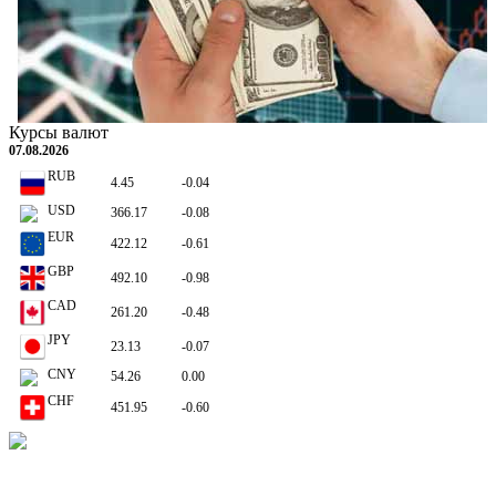
Курсы валют
На валютном межбанке Армении с 3 по 7 августа активнее проводились рублевые сде
07.08.2026
чем долларовые и евровые
Прибыль страховых компаний Армении замедляется в росте из-за приближающихся к
RUB
4.45
-0.04
стагнации премий
USD
366.17
-0.08
EUR
422.12
-0.61
GBP
492.10
-0.98
CAD
261.20
-0.48
JPY
23.13
-0.07
CNY
54.26
0.00
CHF
451.95
-0.60