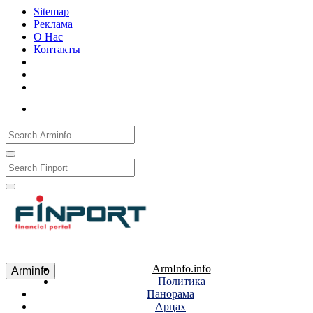
Sitemap
Реклама
О Нас
Контакты
Рус
Eng
Հայ
ArmInfo.info
Arminfo
Политика
Панорама
Арцах