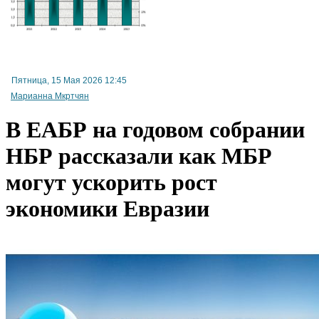
Пятница, 15 Мая 2026 12:45
Первенство в экспорте из Армении занимает минеральное сырье, а в импорте - лидир
машины и механизмы
Марианна Мкртчян
Экономист: приняты
В ЕАБР на годовом собрании
кабмином Армении поправки в законе "О структуре и деятельности правительства" не
себе ряд проблемных вопросов
НБР рассказали как МБР
могут ускорить рост
экономики Евразии