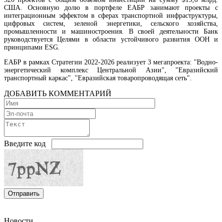
США. Основную долю в портфеле ЕАБР занимают проекты с
интеграционным эффектом в сферах транспортной инфраструктуры,
цифровых систем, зеленой энергетики, сельского хозяйства,
промышленности и машиностроения. В своей деятельности Банк
Moody’s изменило прогноз по рейтингам IDBank на позитивный
руководствуется Целями в области устойчивого развития ООН и
принципами ESG.
ЕАБР в рамках Стратегии 2022-2026 реализует 3 мегапроекта: "Водно-
энергетический комплекс Центральной Азии", "Евразийский
транспортный каркас", "Евразийская товаропроводящая сеть".
ДОБАВИТЬ КОММЕНТАРИЙ
Введите код
На потребительском рынке Армении цены за июль 2026г чуть снизились, но годовая
инфляция держится выше таргета
Новости