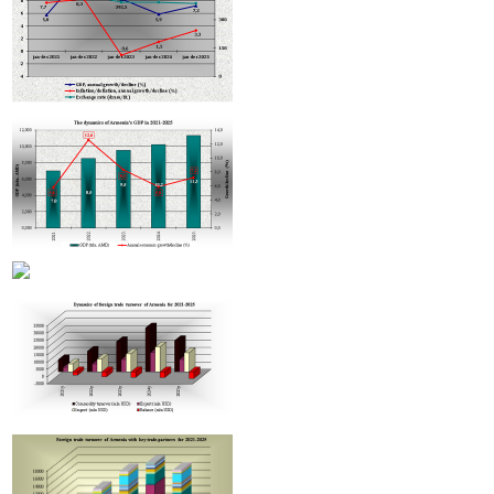
Армении гостиницы будут классифицировать по стандартам Hotelstars Union
В Армении улучшились показатели соблюдения налогового законодательства