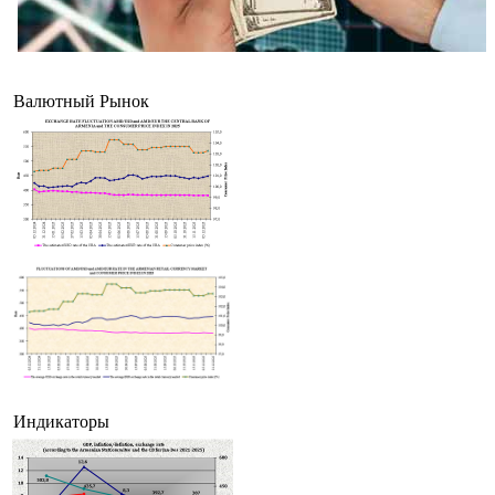
На валютном межбанке Армении с 3 по 7 августа активнее проводились рублевые сде
чем долларовые и евровые
Валютный Рынок
Индикаторы
Татев Асланян назначена заместителем министра индустрии высоких технологий Арм
В