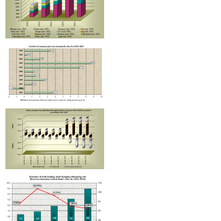
В Минэкономики обсудили совершенствование механизмов реализации программы T