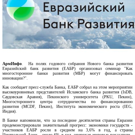
Во внешней торговле Армении доля ЕС растет, а ЕАЭС сокращается
АрмИнфо
. На полях годового собрания Нового банка развития
Евразийский банк развития (ЕАБР) организовал семинар "Как
многосторонние банки развития (МБР) могут финансировать
инновации?".
Как сообщает пресс-служба Банка, ЕАБР собрал на этом мероприятии
высокоуровневых представителей Исламского банка развития (IsDB,
Саудовская Аравия), Пекинского университета (PKU, Пекин),
Многостороннего центра сотрудничества по финансированию
развития (MCDF, Пекин), Института экономического роста (IEG,
Индия).
В Банке напомнили, что за последние десятилетия страны Евразии
КГД выявил налоговые нарушения еще на одном объекте Гагика Царукяна
продемонстрировали значительный прогресс: экономики государств -
участников ЕАБР росли в среднем на 3,6% в год, а страны
Центральной Азии - около 6% в год, опережая мировые показатели.