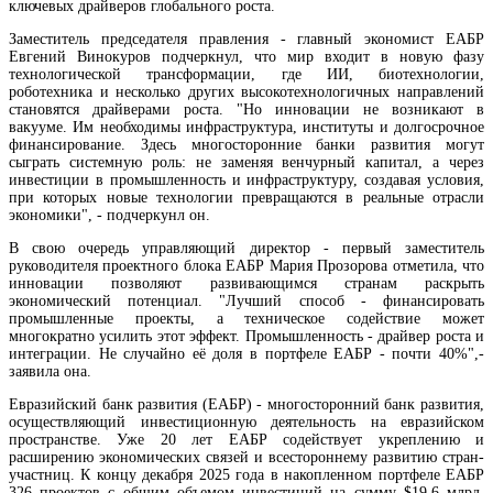
ключевых драйверов глобального роста.
Заместитель председателя правления - главный экономист ЕАБР
Евгений Винокуров подчеркнул, что мир входит в новую фазу
технологической трансформации, где ИИ, биотехнологии,
роботехника и несколько других высокотехнологичных направлений
становятся драйверами роста. "Но инновации не возникают в
вакууме. Им необходимы инфраструктура, институты и долгосрочное
финансирование. Здесь многосторонние банки развития могут
сыграть системную роль: не заменяя венчурный капитал, а через
инвестиции в промышленность и инфраструктуру, создавая условия,
В Арени обсудили ход реализации инвестиционной программы по строительству винн
при которых новые технологии превращаются в реальные отрасли
кластера
экономики", - подчеркунл он.
В свою очередь управляющий директор - первый заместитель
руководителя проектного блока ЕАБР Мария Прозорова отметила, что
инновации позволяют развивающимся странам раскрыть
экономический потенциал. "Лучший способ - финансировать
промышленные проекты, а техническое содействие может
многократно усилить этот эффект. Промышленность - драйвер роста и
интеграции. Не случайно её доля в портфеле ЕАБР - почти 40%",-
заявила она.
Евразийский банк развития (ЕАБР) - многосторонний банк развития,
осуществляющий инвестиционную деятельность на евразийском
пространстве. Уже 20 лет ЕАБР содействует укреплению и
расширению экономических связей и всестороннему развитию стран-
участниц. К концу декабря 2025 года в накопленном портфеле ЕАБР
326 проектов с общим объемом инвестиций на сумму $19,6 млрд.