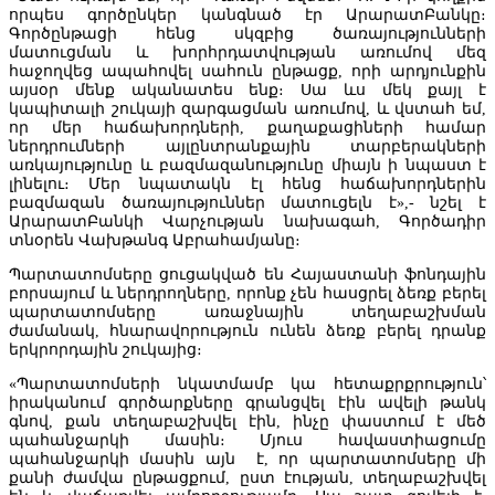
որպես գործընկեր կանգնած էր ԱրարատԲանկը։
Գործընթացի հենց սկզբից ծառայությունների
մատուցման և խորհրդատվության առումով մեզ
հաջողվեց ապահովել սահուն ընթացք, որի արդյունքին
այսօր մենք ականատես ենք։ Սա ևս մեկ քայլ է
կապիտալի շուկայի զարգացման առումով, և վստահ եմ,
որ մեր հաճախորդների, քաղաքացիների համար
ներդրումների այլընտրանքային տարբերակների
առկայությունը և բազմազանությունը միայն ի նպաստ է
լինելու։ Մեր նպատակն էլ հենց հաճախորդներին
բազմազան ծառայություններ մատուցելն է»,- նշել է
Մալթայում գործող Random Systems International LLC ընկերությունը
ԱրարատԲանկի Վարչության նախագահ, Գործադիր
կկարգավորի խաղատների գործունեությունը Հայաստանում
տնօրեն Վախթանգ Աբրահամյանը։
Պարտատոմսերը ցուցակված են Հայաստանի ֆոնդային
բորսայում և ներդրողները, որոնք չեն հասցրել ձեռք բերել
պարտատոմսերը առաջնային տեղաբաշխման
ժամանակ, հնարավորություն ունեն ձեռք բերել դրանք
երկրորդային շուկայից։
«Պարտատոմսերի նկատմամբ կա հետաքրքրություն՝
իրականում գործարքները գրանցվել էին ավելի թանկ
գնով, քան տեղաբաշխվել էին, ինչը փաստում է մեծ
պահանջարկի մասին։ Մյուս հավաստիացումը
պահանջարկի մասին այն է, որ պարտատոմսերը մի
քանի ժամվա ընթացքում, ըստ էության, տեղաբաշխվել