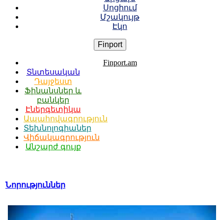
Սոցիում
Մշակույթ
Էկո
Finport
Finport.am
Տնտեսական
Դայջեստ
Ֆինանսներ և
բանկեր
Էներգետիկա
Ապահովագրություն
Տեխնոլոգիաներ
Վիճակագրություն
Անշարժ գույք
Նորություններ