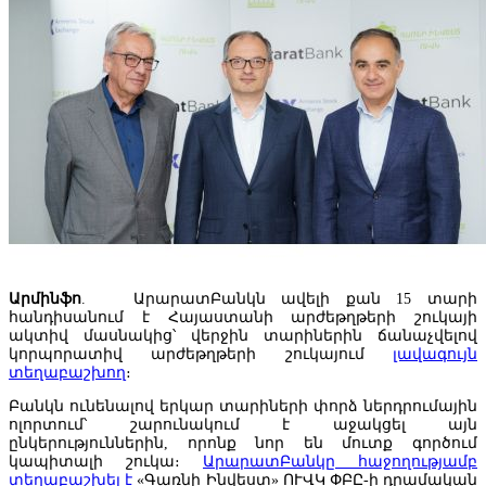
Հայաստանը կսկսի հյուրանոցները դասակարգել աստղային
վարկանիշներով
Արմինֆո
. ԱրարատԲանկն ավելի քան 15 տարի
հանդիսանում է Հայաստանի արժեթղթերի շուկայի
ակտիվ մասնակից՝ վերջին տարիներին ճանաչվելով
կորպորատիվ արժեթղթերի շուկայում
լավագույն
տեղաբաշխող
։
Բանկն ունենալով երկար տարիների փորձ ներդրումային
ոլորտում՝ շարունակում է աջակցել այն
Օվերչուկ. Ռուսաստանի և Հայաստանի միջև
ընկերություններին, որոնք նոր են մուտք գործում
առևտրաշրջանառությունը այս տարի նվազել է երկու երրորդով
կապիտալի շուկա։
ԱրարատԲանկը հաջողությամբ
տեղաբաշխել է
«Գառնի Ինվեստ» ՈՒՎԿ ՓԲԸ-ի դրամական