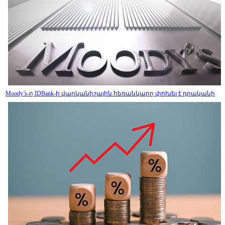
Moody’s-ը IDBank-ի վարկանիշային հեռանկարը փոխել է դրականի