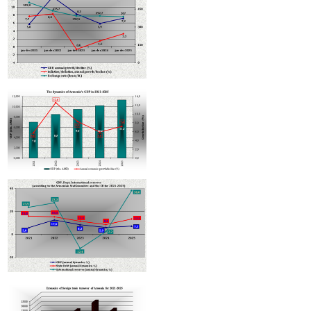
ապրանքաշրջանառության 2/3-ով նվազումը՝ նախորդ տարվա
համեմատ
Հայաստանում ագրոապահովագրությունն ակտիվանում է