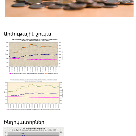
Հայաստանի սպառողական շուկայում 2026թ. հուլիսին գները փոքր-
նվազել են, բայց տարեկան գնաճը մնում է թիրախից բարձր
Արժութային շուկա
Ինդիկատորներ
Սամվել Կարապետյանը Հայաստանի իշխանությունների
"հաջողությունն" է համարել Ռուսաստանի հետ