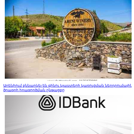
Արենիում քննարկել են գինու կլաստերի կառուցման ներդրումային
ծրագրի իրագործման ընթացքը