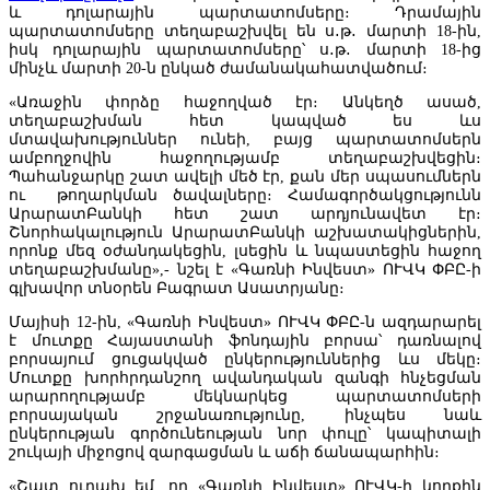
և դոլարային պարտատոմսերը։ Դրամային
պարտատոմսերը տեղաբաշխվել են ս․թ․ մարտի 18-ին,
իսկ դոլարային պարտատոմսերը՝ ս․թ․ մարտի 18-ից
մինչև մարտի 20-ն ընկած ժամանակահատվածում։
«Առաջին փորձը հաջողված էր։ Անկեղծ ասած,
տեղաբաշխման հետ կապված ես ևս
մտավախություններ ունեի, բայց պարտատոմսերն
ամբողջովին հաջողությամբ տեղաբաշխվեցին։
Պահանջարկը շատ ավելի մեծ էր, քան մեր սպասումներն
ու թողարկման ծավալները։ Համագործակցությունն
ԱրարատԲանկի հետ շատ արդյունավետ էր։
Շնորհակալություն ԱրարատԲանկի աշխատակիցներին,
որոնք մեզ օժանդակեցին, լսեցին և նպաստեցին հաջող
տեղաբաշխմանը»,- նշել է «Գառնի Ինվեստ» ՈՒՎԿ ՓԲԸ-ի
գլխավոր տնօրեն Բագրատ Ասատրյանը։
Մայիսի 12-ին, «Գառնի Ինվեստ» ՈՒՎԿ ՓԲԸ-ն ազդարարել
«Հայաստանի էլեկտրական ցանցեր» ՓԲԸ-ն կփոխանցվի
է մուտքը Հայաստանի ֆոնդային բորսա՝ դառնալով
հավատարմագրային կառավարման. Փաշինյան
բորսայում ցուցակված ընկերություններից ևս մեկը։
Մուտքը խորհրդանշող ավանդական զանգի հնչեցման
արարողությամբ մեկնարկեց պարտատոմսերի
բորսայական շրջանառությունը, ինչպես նաև
ընկերության գործունեության նոր փուլը՝ կապիտալի
շուկայի միջոցով զարգացման և աճի ճանապարհին։
«Շատ ուրախ եմ, որ «Գառնի Ինվեստ» ՈՒՎԿ-ի կողքին