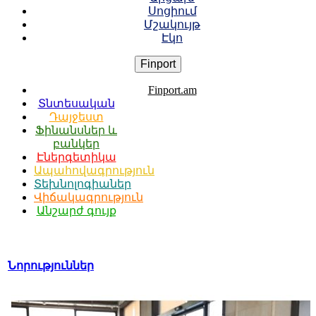
Սոցիում
Մշակույթ
Էկո
Finport
Finport.am
Տնտեսական
Դայջեստ
Ֆինանսներ և
բանկեր
Էներգետիկա
Ապահովագրություն
Տեխնոլոգիաներ
Վիճակագրություն
Անշարժ գույք
Նորություններ