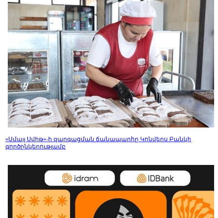
«Սմայլ Սվիթ»-ի զարգացման ճանապարհը Կոնվերս Բանկի
գործընկերությամբ