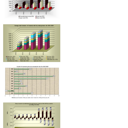
Հայաստանի հյուրանոցները կդասակարգվեն Hotelstars Union-ի
չափորոշիչներով