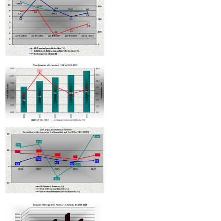
ԵՏՀ խորհուրդը Հայաստանին 5000 լրացուցիչ քվոտա է հատկացրել
էլեկտրամոբիլների անմաքս ներմուծման համար
Տաթև Ասլանյանը նշանակվել է Հայաստանի բարձր տեխնոլոգիակ
արդյունաբերության նախարարի տեղակալ