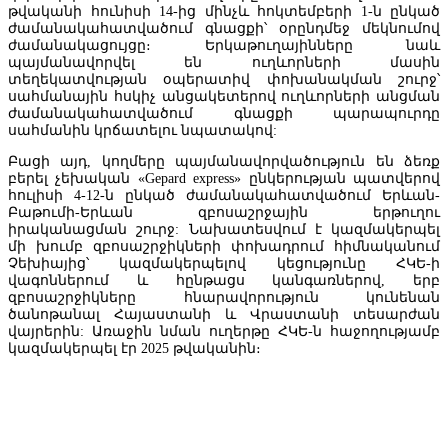
թվականի հունիսի 14-ից մինչև հոկտեմբերի 1-ն ընկած
ժամանակահատվածում գնացքի՝ օրընդմեջ մեկնումով
ժամանակացույցը։ Երկաթուղայինները նաև
պայմանավորվել են ուղևորների մասին
տեղեկատվության օպերատիվ փոխանակման շուրջ՝
սահմանային հսկիչ անցակետերով ուղևորների անցման
ժամանակահատվածում գնացքի պարապուրդը
սահմանին կրճատելու նպատակով:
Բացի այդ, կողմերը պայմանավորվածություն են ձեռք
բերել չեխական «Gepard express» ընկերության պատվերով
հուլիսի 4-12-ն ընկած ժամանակահատվածում Երևան-
Բաթումի-Երևան զբոսաշրջային երթուղու
իրականացման շուրջ: Նախատեսվում է կազմակերպել
մի խումբ զբոսաշրջիկների փոխադրում հիմնականում
Չեխիայից՝ կազմակերպելով կեցությունը ՀԿԵ-ի
վագոններում և հընթացս կանգառներով, երբ
զբոսաշրջիկները հնարավորություն կունենան
Տնտեսագետ. «Կառավարության կառուցվածքի և գործունեության
ծանոթանալ Հայաստանի և Վրաստանի տեսարժան
մասին» օրենքում ՀՀ նախարարների կաբինետի կողմից ընդունվա
վայրերին: Առաջին նման ուղերթը ՀԿԵ-ն հաջողությամբ
փոփոխությունները մի շարք խնդրահարույց հարցեր են առաջացնո
կազմակերպել էր 2025 թվականին։