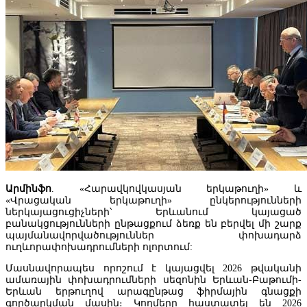
Էկոնոմիկայի նախարարությունում քննարկել են TRIP ծրագրի
իրագործման մեխանիզմների կատարելագործումը
Արմինֆո
. «Հարավկովկասյան երկաթուղի» և
«Վրացական երկաթուղի» ընկերությունների
ներկայացուցիչների՝ Երևանում կայացած
բանակցությունների ընթացքում ձեռք են բերվել մի շարք
պայմանավորվածություններ փոխադարձ
ուղևորափոխադրումների ոլորտում:
Մասնավորապես որոշում է կայացվել 2026 թվականի
Հայաստանից արտահանման ոլորտում առաջատար դիրք է
ամառային փոխադրումների սեզոնին Երևան-Բաթումի-
զբաղեցնում հանքային հումքը, իսկ ներմուծման ոլորտում՝
Երևան երթուղով արագընթաց ֆիրմային գնացքի
մեքենաներն ու մեխանիզմները
գործարկման մասին։ Կողմերը հաստատել են 2026