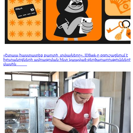
«Շտապ հաստատեք քարտի տվյալները»․ IDBank-ը զգուշացնում է
հյուրանոցների ամրագրման հետ կապված զեղծարարությունների
մասին