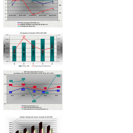
КГД выявил налоговые нарушения еще на одном объекте Гагика Царукяна