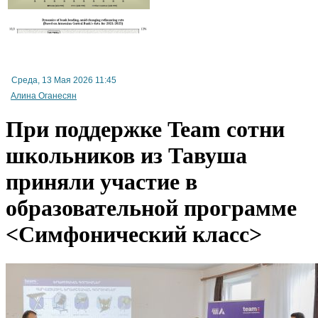
В Арени обсудили ход реализации инвестиционной программы по строительству винн
кластера
Среда, 13 Мая 2026 11:45
Алина Оганесян
При поддержке Team сотни
школьников из Тавуша
приняли участие в
образовательной программе
<Симфонический класс>
Moody’s изменило прогноз по рейтингам IDBank на позитивный