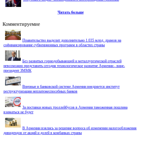
Читать больше
Комментируемие
Правительство выделит дополнительно 1.035 млрд. драмов на
софинансирование субвенционных программ в областях страны
КГД выявил налоговые нарушения еще на одном объекте Гагика Царукяна
Без развитых горнодобывающей и металлургической отраслей
невозможно представить сегодня технологическое развитие Армении - вице-
президент ЗММК
На продолжение реализации в Армении программы дорожного строительства будет
направлено 19,6 млрд драмов
Впервые в банковской системе Армении внедряется институт
реструктуризации неплатежеспособных банков
За поставки новых троллейбусов в Армении таможенная пошлина
взиматься не будет
В Армении взялись за решение вопроса об изменении налогообложения
дивидендов от акций и долей в комбанках страны