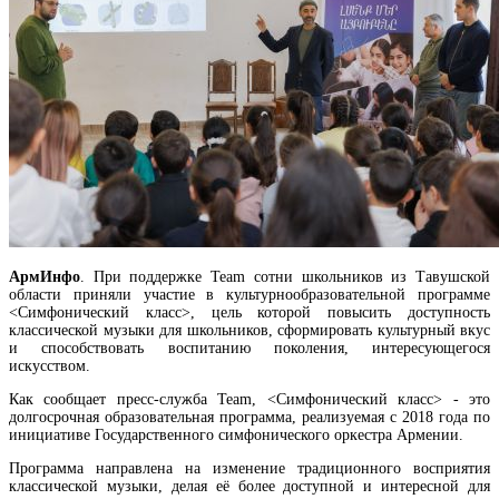
АрмИнфо
. При поддержке Team сотни школьников из Тавушской
области приняли участие в культурно­образовательной программе
<Симфонический класс>, цель которой повысить доступность
На потребительском рынке Армении цены за июль 2026г чуть снизились, но годовая
классической музыки для школьников, сформировать культурный вкус
инфляция держится выше таргета
и способствовать воспитанию поколения, интересующегося
искусством.
Как сообщает пресс-служба Team, <Симфонический класс> - это
долгосрочная образовательная программа, реализуемая с 2018 года по
инициативе Государственного симфонического оркестра Армении.
Программа направлена на изменение традиционного восприятия
классической музыки, делая её более доступной и интересной для