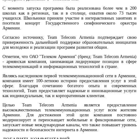
С момента запуска программа была реализована более чем в 200
школах как в регионах, так и в столице, охватив около 73 тысяч
учащихся. Школьники приняли участие в интерактивных занятиях и
посетили концерт Государственного симфонического оркестра
В Армении агрострахование активизируется
Армении.
Согласно источнику, Team Telecom Armenia подтверждает свою
приверженность дальнейшей поддержке образовательных инициатив
для молодежи и реализации программ развития общин.
Отметим, что ОАО ''Телеком Армения'' (бренд: Team Telecom Armenia)
- армянская компания, занимающая лидирующие позиции в сфере
телекоммуникаций и информационных технологий в стране.
Являясь наследником первой телекоммуникационной сети в Армении,
компания имеет 100-летнюю историю предоставления услуг в этой
сфере. Благодаря сочетанию богатого опыта и современных
технологий, Team предоставляет надежные и инновационные услуги
как индивидуальным, так и корпоративным клиентам.
Целью Team Telecom Armenia является предоставление
высококачественных телекоммуникационных услуг всем жителям
Армении. Для достижения этой цели компания постоянно
модернизирует и переоснащает мобильные и фиксированные сети,
запускает новые международные каналы, что также повышает уровень
надежности и безопасности интернета в Армении.
Произведена очередная транзитная поставка из России в Армению через территорию
Азербайджана