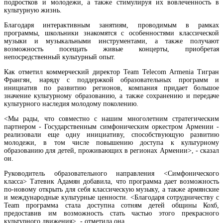
подростков и молодежи, а также стимулируя их вовлеченность в
культурную жизнь.
Благодаря интерактивным занятиям, проводимым в рамках
программы, школьники знакомятся с особенностями классической
музыки и музыкальными инструментами, а также получают
возможность посещать живые концерты, приобретая
непосредственный культурный опыт.
Как отметил коммерческий директор Team Telecom Armenia Тигран
Франгян, наряду с поддержкой образовательных программ и
инициатив по развитию регионов, компания придает большое
Самвел Карапетян назвал "успехом" армянской власти снижение товарооборота с Рос
значение культурному образованию, а также сохранению и передаче
на 2/3 по отношению к прошлому году
культурного наследия молодому поколению.
<Мы рады, что совместно с нашим многолетним стратегическим
партнером - Государственным симфоническим оркестром Армении -
реализовали еще одну инициативу, способствующую развитию
молодежи, в том числе повышению доступа к культурному
образованию для детей, проживающих в регионах Армении>, - сказал
он.
Руководитель образовательного направления <Симфонического
класса> Татевик Адамян добавила, что программа дает возможность
по-новому открыть для себя классическую музыку, а также армянские
и международные культурные ценности. <Благодаря сотрудничеству с
Team программа стала доступна сотням детей общины Кохб,
предоставив им возможность стать частью этого прекрасного
культурного движения>, - отметила она.