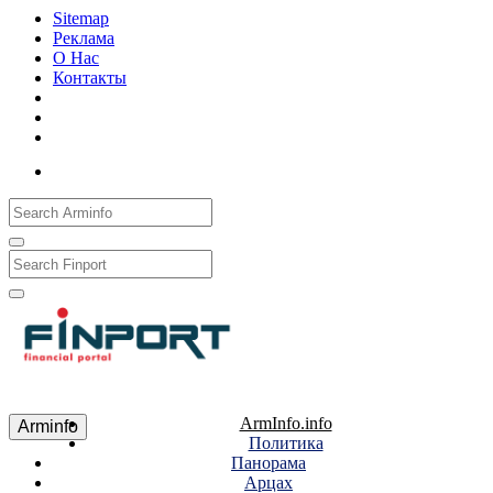
Sitemap
Реклама
О Нас
Контакты
Рус
Eng
Հայ
ArmInfo.info
Arminfo
Политика
Панорама
Арцах