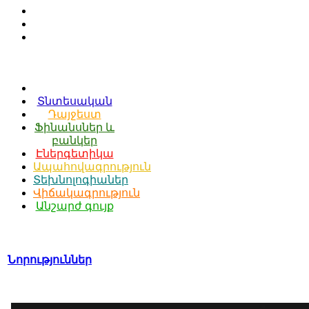
Տնտեսական
Դայջեստ
Ֆինանսներ և
բանկեր
Էներգետիկա
Ապահովագրություն
Տեխնոլոգիաներ
Վիճակագրություն
Անշարժ գույք
Նորություններ