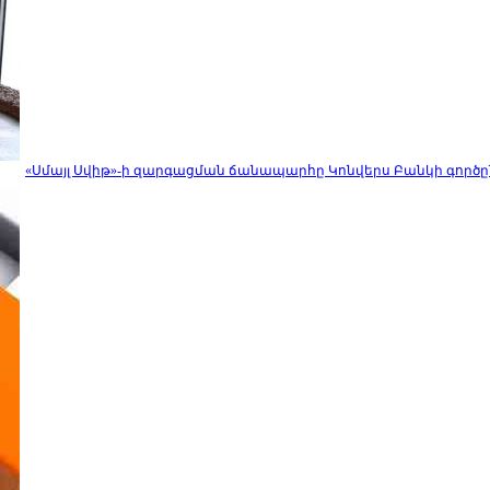
«Սմայլ Սվիթ»-ի զարգացման ճանապարհը Կոնվերս Բանկի գործը