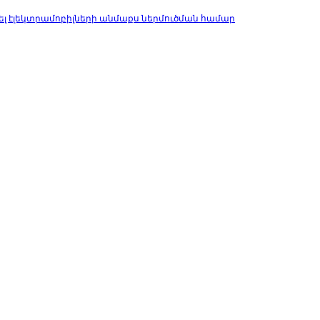
ել էլեկտրամոբիլների անմաքս ներմուծման համար
ական արդյունաբերության նախարարի տեղակալ