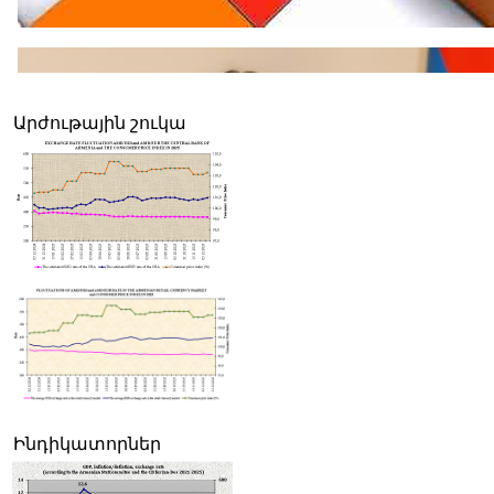
Արժութային շուկա
Ինդիկատորներ