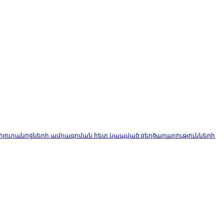
է հյուրանոցների ամրագրման հետ կապված զեղծարարությունների