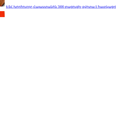
ԵՏՀ խորհուրդը Հայաստանին 5000 լրացուցիչ քվոտա է հատկացր
Տաթև Ասլանյանը նշանակվել է Հայաստանի բարձր տեխնոլոգի