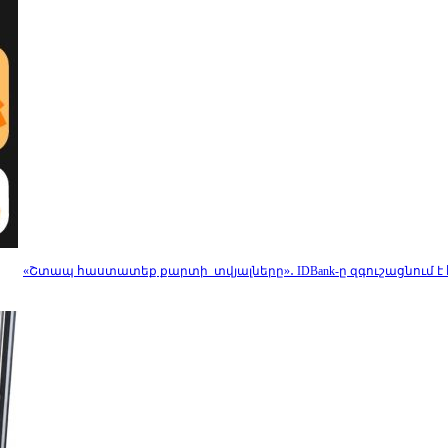
«Շտապ հաստատեք քարտի տվյալները»․ IDBank-ը զգուշացնում 