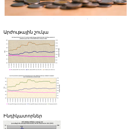
Հայաստանի սպառողական շուկայում 2026թ. հուլիսին գները փոքր-
նվազել են, բայց տարեկան գնաճը մնում է թիրախից բարձր
Արժութային շուկա
Ինդիկատորներ
Սամվել Կարապետյանը Հայաստանի իշխանությունների
"հաջողությունն" է համարել Ռուսաստանի հետ