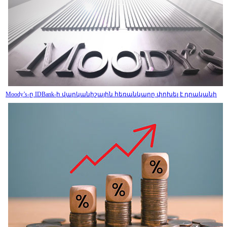
Moody’s-ը IDBank-ի վարկանիշային հեռանկարը փոխել է դրականի