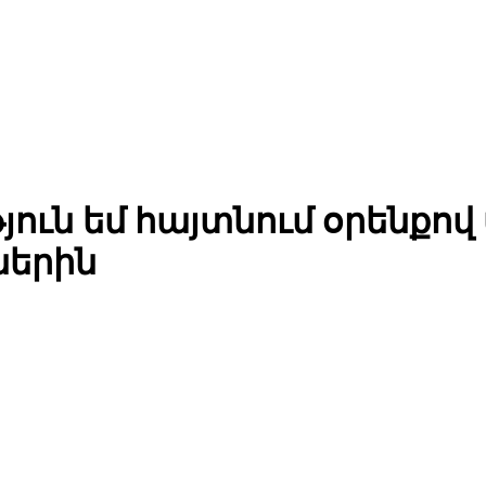
յուն եմ հայտնում օրենքո
ներին
Էկոնոմիկայի նախարարությունում քննարկել են TRIP ծրագրի 