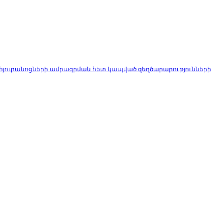
է հյուրանոցների ամրագրման հետ կապված զեղծարարությունների