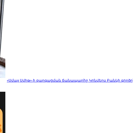
«Սմայլ Սվիթ»-ի զարգացման ճանապարհը Կոնվերս Բանկի գործը