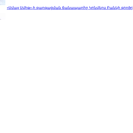
«Սմայլ Սվիթ»-ի զարգացման ճանապարհը Կոնվերս Բանկի գործը
ԵՏՀ խորհուրդը Հայաստանին 5000 լրացուցիչ քվոտա է հատկացր