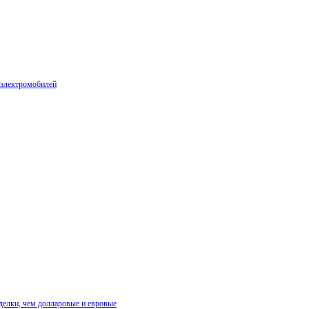
 электромобилей
делки, чем долларовые и евровые