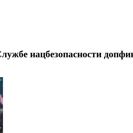
лужбе нацбезопасности допфи
Первенство в экспорте из Армении занимает минеральное сырье, а в импорте - л