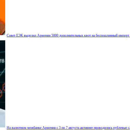
Совет ЕЭК выделил Армении 5000 дополнительных квот на беспошлинный импорт
На валютном межбанке Армении с 3 по 7 августа активнее проводились рублевые с