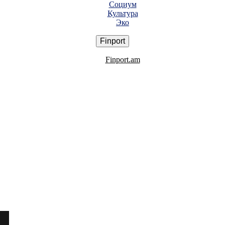
Социум
Культура
Эко
Finport
Finport.am