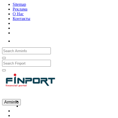
Sitemap
Реклама
О Нас
Контакты
Рус
Eng
Հայ
Arminfo