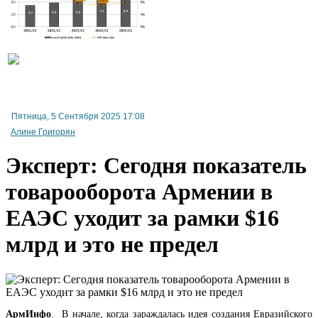
Пятница, 5 Сентября 2025 17:08
Регулированием деятельности игорного бизнеса в Армении займется " ООО "Random
Алине Григорян
Systems International из Мальты
Эксперт: Сегодня показатель
товарооборота Армении в
ЕАЭС уходит за рамки $16
млрд и это не предел
АрмИнфо
. В начале, когда зараждалась идея создания Евразийского