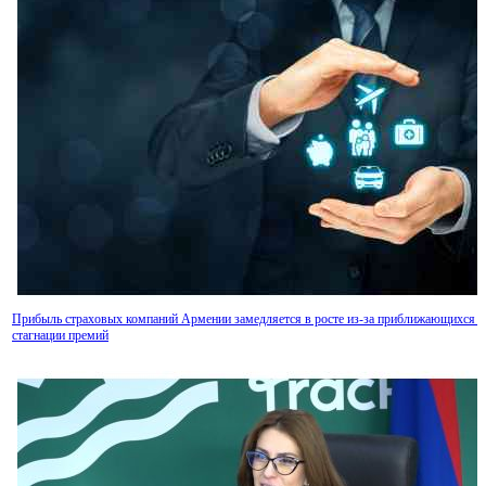
Состоялось очередное заседание Совета по управлению проектом "Север-Юг"
Прибыль страховых компаний Армении замедляется в росте из-за приближающихся к
стагнации премий
Глава Союза банков Армении представил риски налогообложения дивидендов владел
акций коммерческих банков