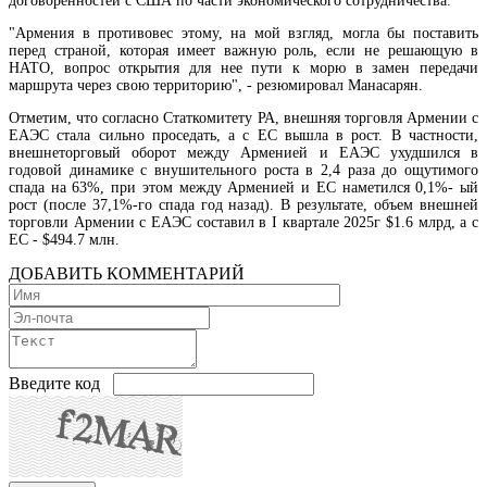
договоренностей с США по части экономического сотрудничества.
"Армения в противовес этому, на мой взгляд, могла бы поставить
перед страной, которая имеет важную роль, если не решающую в
НАТО, вопрос открытия для нее пути к морю в замен передачи
маршрута через свою территорию", - резюмировал Манасарян.
Отметим, что согласно Статкомитету РА, внешняя торговля Армении с
ЕАЭС стала сильно проседать, а с ЕС вышла в рост. В частности,
внешнеторговый оборот между Арменией и ЕАЭС ухудшился в
годовой динамике с внушительного роста в 2,4 раза до ощутимого
спада на 63%, при этом между Арменией и ЕС наметился 0,1%- ый
рост (после 37,1%-го спада год назад). В результате, объем внешней
торговли Армении с ЕАЭС составил в I квартале 2025г $1.6 млрд, а с
ЕС - $494.7 млн.
КРОУ продлила срок действия лицензии на производство тепловой энергии на ЗАО
"Раздан-5"
ДОБАВИТЬ КОММЕНТАРИЙ
Введите код