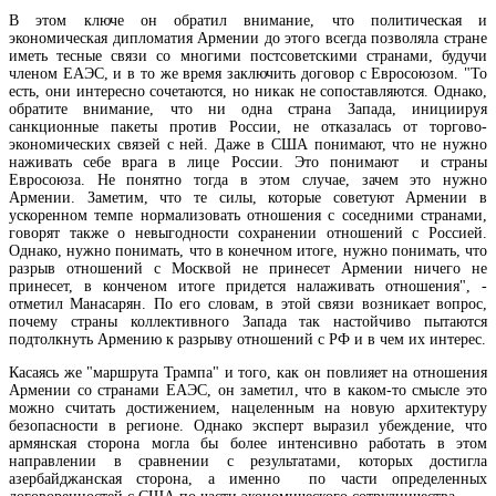
В этом ключе он обратил внимание, что политическая и
экономическая дипломатия Армении до этого всегда позволяла стране
иметь тесные связи со многими постсоветскими странами, будучи
членом ЕАЭС, и в то же время заключить договор с Евросоюзом. "То
есть, они интересно сочетаются, но никак не сопоставляются. Однако,
обратите внимание, что ни одна страна Запада, инициируя
санкционные пакеты против России, не отказалась от торгово-
экономических связей с ней. Даже в США понимают, что не нужно
наживать себе врага в лице России. Это понимают и страны
Евросоюза. Не понятно тогда в этом случае, зачем это нужно
Армении. Заметим, что те силы, которые советуют Армении в
ускоренном темпе нормализовать отношения с соседними странами,
говорят также о невыгодности сохранении отношений с Россией.
Однако, нужно понимать, что в конечном итоге, нужно понимать, что
разрыв отношений с Москвой не принесет Армении ничего не
принесет, в конченом итоге придется налаживать отношения", -
отметил Манасарян. По его словам, в этой связи возникает вопрос,
почему страны коллективного Запада так настойчиво пытаются
подтолкнуть Армению к разрыву отношений с РФ и в чем их интерес.
В Армении рост экономической активности ускорился в I полугодии 2026г с 6,3% до 
Касаясь же "маршрута Трампа" и того, как он повлияет на отношения
но внешняя торговля все еще в спаде
Армении со странами ЕАЭС, он заметил, что в каком-то смысле это
можно считать достижением, нацеленным на новую архитектуру
безопасности в регионе. Однако эксперт выразил убеждение, что
армянская сторона могла бы более интенсивно работать в этом
направлении в сравнении с результатами, которых достигла
азербайджанская сторона, а именно по части определенных