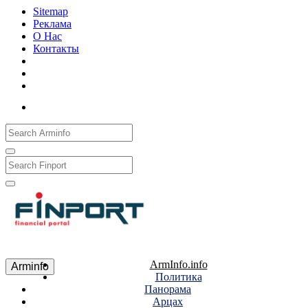
Sitemap
Реклама
О Нас
Контакты
Рус
Eng
Հայ
ArmInfo.info
Arminfo
Политика
Панорама
Арцах