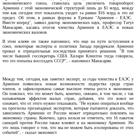
экономического союза, ставилась цель увеличить товарооборот
Армении с этой экономической структурой лишь до $1 млрд, между
тем как сегодня этот показатель уходит за рамки $16 млрд и это не
предел. Об этом, в рамках форума в Ереване "Армения - ЕАЭС.
Вместе вперед", заявил доктор экономических наук, профессор Татул
На продолжение реализации в Армении программы дорожного строительства будет
Манасарян, касаясь итогов членства Армении в ЕАЭС и новых
направлено 19,6 млрд драмов
экономических вызовов.
В этом ключе он также напомнил, что еще на пути вступления в
союз, некоторые эксперты и политики Запада предрекали Армении
провал и отрицательные последствия принятого решения. "В том
числе бывший госсекретарь США Хилари Клинтон тогда говорила,
что это попытка воссоздать СССР", - напомнил Манасарян.
Между тем, сегодня, как заметил эксперт, за годы членства в ЕАЭС у
Армении появились новые возможности лидерства среди стран
членов, и зафиксированы самые высокие темпы роста в экономике.
Он пояснил, что это может быть, конечно, связано, в том числе, с так
называемым эффектом малых стран, добавив, что это вовсе не
означает, что от этого нужно отказывать. "Не нужно опираться вообще
на прогнозы прозападных экспертов, которые пытаются доказать, что
зависимость Армении от России может отрицательно повлиять на
экономику страны. Конечно, здесь нельзя не отметить, что 16 пакетов
санкций против России также влияют и на экономику Армении. Но
это лишь говорит о том, что мы не можем быть изолированы от этих
IDBank представляет новую карту Mastercard World с преимуществами для путешеств
событий", - сказал экономист.
специальной акцией