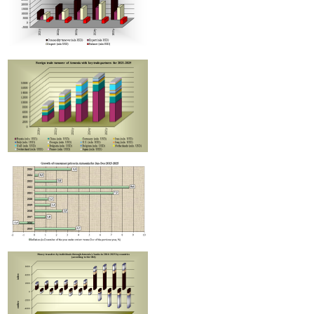
Օվերչուկ. Ռուսաստանի և Հայաստանի միջև առևտրաշրջանառությ
տարի նվազել է երկու երրորդով