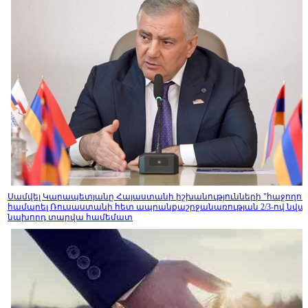
Սամվել Կարապետյանը Հայաստանի իշխանությունների "հաջողությ
համարել Ռուսաստանի հետ ապրանքաշրջանառության 2/3-ով նվազ
նախորդ տարվա համեմատ