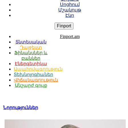
Սոցիում
Մշակույթ
Էկո
Finport
Finport.am
Տնտեսական
Դայջեստ
Ֆինանսներ և
բանկեր
Էներգետիկա
Ապահովագրություն
Տեխնոլոգիաներ
Վիճակագրություն
Անշարժ գույք
Նորություններ