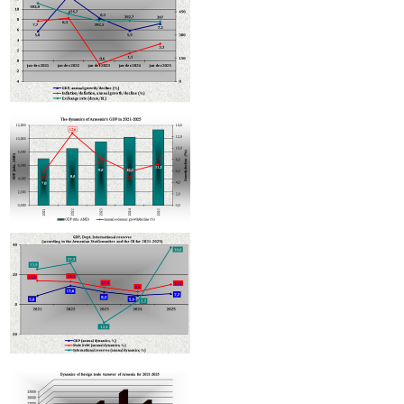
է՝ ապահովագրավճարների լճացմանը մոտենալու պատճառով
Հայաստանը կսկսի հյուրանոցները դասակարգել աստղային
վարկանիշներով