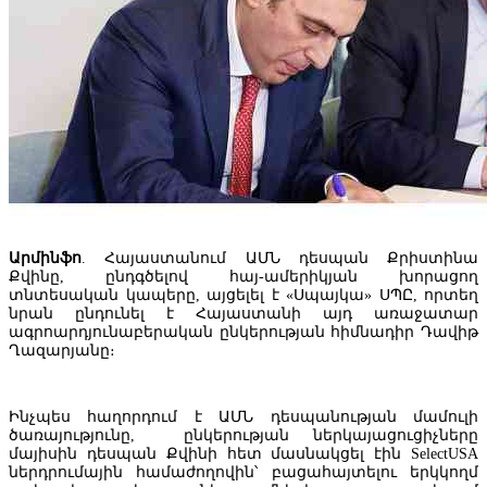
Մալթայում գործող Random Systems International LLC ընկերությունը կկա
խաղատների գործունեությունը Հայաստանում
Արմինֆո
. Հայաստանում ԱՄՆ դեսպան Քրիստինա
Քվինը, ընդգծելով հայ-ամերիկյան խորացող
տնտեսական կապերը, այցելել է «Սպայկա» ՍՊԸ, որտեղ
նրան ընդունել է Հայաստանի այդ առաջատար
ագրոարդյունաբերական ընկերության հիմնադիր Դավիթ
Ղազարյանը։
Հայաստանում ճանապարհաշինարարության ծրագրի իրականացո
Ինչպես հաղորդում է ԱՄՆ դեսպանության մամուլի
շարունակելու համար կհատկացվի 19.6 միլիարդ դրամ
ծառայությունը, ընկերության ներկայացուցիչները
մայիսին դեսպան Քվինի հետ մասնակցել էին SelectUSA
ներդրումային համաժողովին՝ բացահայտելու երկկողմ