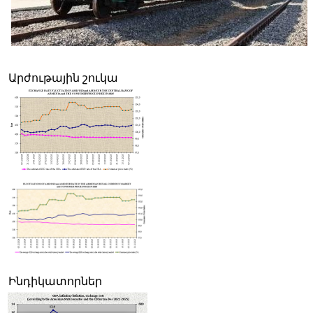
Ռուսաստանից Հայաստան Ադրբեջանի միջոցով իրականացվել է և
տարանցիկ բեռ։
Արժութային շուկա
Ինդիկատորներ
Հայկական ապահովագրական ընկերությունների շահույթի աճը դ