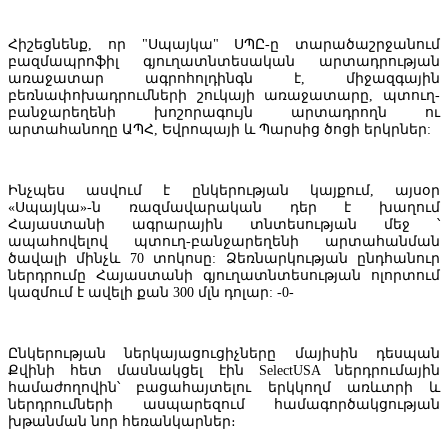
Հիշեցնենք, որ "Սպայկա" ՍՊԸ-ը տարածաշրջանում
բազմապրոֆիլ գյուղատնտեսական արտադրության
առաջատար ագրոհոլդինգն է, միջազգային
բեռնափոխադրումների շուկայի առաջատարը, պտուղ-
բանջարեղենի խոշորագույն արտադրողն ու
արտահանողը ԱՊՀ, Եվրոպայի և Պարսից ծոցի երկրներ:
Կոնվերս Բանկը և Visa-ն ընդլայնում են ռազմավարական
Ինչպես ասվում է ընկերության կայքում, այսօր
համագործակցությունը՝ նոր հաճախորդակենտրոն լուծումների զ
«Սպայկա»-ն ռազմավարական դեր է խաղում
նպատակով
Հայաստանի ագրարային տնտեսության մեջ ՝
ապահովելով պտուղ-բանջարեղենի արտահանման
ծավալի մինչև 70 տոկոսը: Ձեռնարկության ընդհանուր
ներդրումը Հայաստանի գյուղատնտեսության ոլորտում
կազմում է ավելի քան 300 մլն դոլար: -0-
Ընկերության ներկայացուցիչները մայիսին դեսպան
Քվինի հետ մասնակցել էին SelectUSA ներդրումային
համաժողովին՝ բացահայտելու երկկողմ առևտրի և
ներդրումների ասպարեզում համագործակցության
խթանման նոր հեռանկարներ։