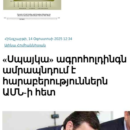
«Հայաստանի էլեկտրական ցանցեր» ՓԲԸ-ն կփոխանցվի
Հինգշաբթի, 14 Օգոստոսի 2025 12:34
հավատարմագրային կառավարման. Փաշինյան
Ալինա Հովհաննիսյան
«Սպայկա» ագրոհոլդինգն
ամրապնդում է
հարաբերություններն
ԱՄՆ-ի հետ