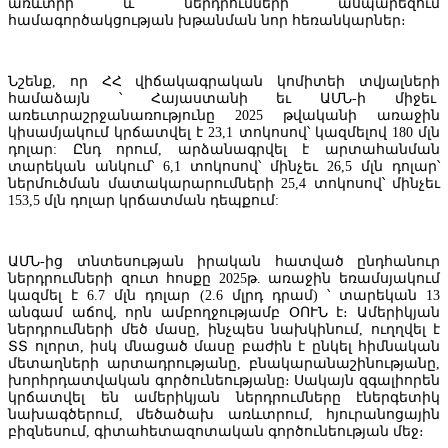
առևտրի և ներդրումների ասպարեզում
համագործակցության խթանման նոր հեռանկարներ։
Նշենք, որ ՀՀ վիճակագրական կոմիտեի տվյալների
համաձայն ՝ Հայաստանի եւ ԱՄՆ-ի միջեւ
առեւտրաշրջանառությունը 2025 թվականի առաջին
կիսամյակում կրճատվել է 23,1 տոկոսով՝ կազմելով 180 մլն
դոլար: Ընդ որում, արձանագրվել է արտահանման
տարեկան անկում՝ 6,1 տոկոսով՝ մինչեւ 26,5 մլն դոլար՝
ներմուծման մատակարարումների 25,4 տոկոսով՝ մինչեւ
153,5 մլն դոլար կրճատման դեպքում:
ԱՄՆ-ից տնտեսության իրական հատված ընդհանուր
ներդրումների զուտ հոսքը 2025թ. առաջին եռամսյակում
ը ներկայացնում է նոր Mastercard World քարտը՝ ճանապարհորդական
կազմել է 6.7 մլն դոլար (2.6 մլրդ դրամ) ՝ տարեկան 13
առավելություններով և հատուկ արշավով
անգամ աճով, որն ամբողջությամբ ՕՈՒՆ է։ Ամերիկյան
ներդրումների մեծ մասը, ինչպես նախկինում, ուղղվել է
ՏՏ ոլորտ, իսկ մնացած մասը բաժին է ընկել հիմնական
մետաղների արտադրությանը, բնակարանաշինությանը,
խորհրդատվական գործունեությանը։ Սակայն զգալիորեն
կրճատվել են ամերիկյան ներդրումները էներգետիկ
նախագծերում, մեծածախ առևտրում, հյուրանոցային
բիզնեսում, գիտահետազոտական գործունեության մեջ։