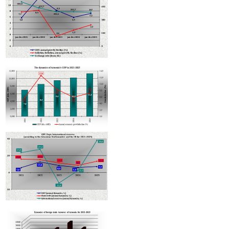
ապրանքաշրջանառության 2/3-ով նվազումը՝ նախորդ տարվա
համեմատ
Հայաստանում ագրոապահովագրությունն ակտիվանում է