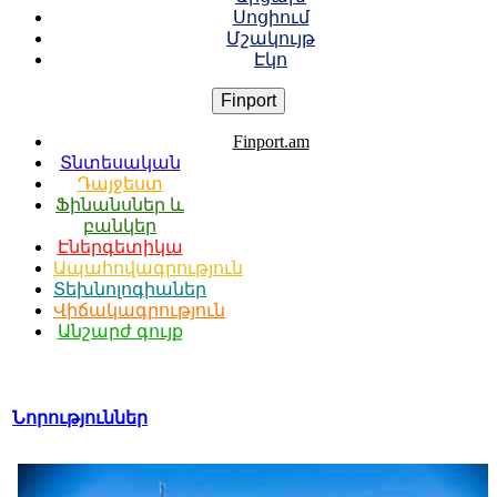
Սոցիում
Մշակույթ
Էկո
Finport
Finport.am
Տնտեսական
Դայջեստ
Ֆինանսներ և
բանկեր
Էներգետիկա
Ապահովագրություն
Տեխնոլոգիաներ
Վիճակագրություն
Անշարժ գույք
Նորություններ