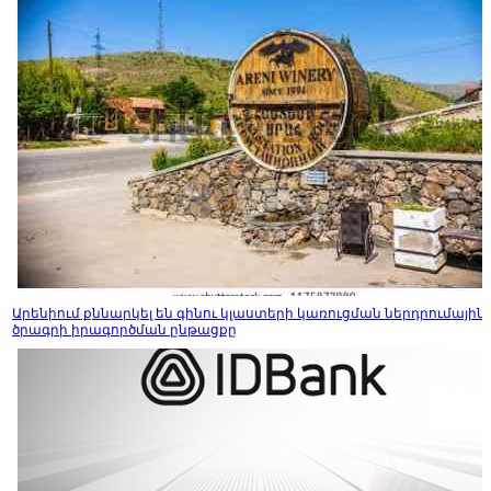
Արենիում քննարկել են գինու կլաստերի կառուցման ներդրումային
ծրագրի իրագործման ընթացքը