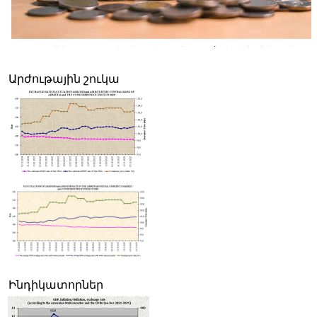
Հայաստանի սպառողական շուկայում 2026թ. հուլիսին գները փոքր-
նվազել են, բայց տարեկան գնաճը մնում է թիրախից բարձր
Արժութային շուկա
Ինդիկատորներ
Սամվել Կարապետյանը Հայաստանի իշխանությունների
"հաջողությունն" է համարել Ռուսաստանի հետ