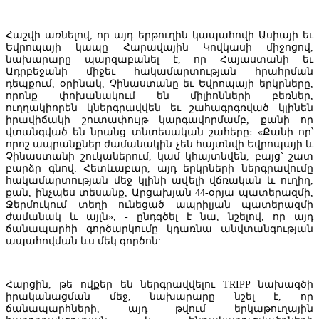
Հաշվի առնելով, որ այդ երթուղին կապահովի Ասիայի եւ
Եվրոպայի կապը Հարավային Կովկասի միջոցով,
նախարարը պարզաբանել է, որ Հայաստանի եւ
Ադրբեջանի միջեւ հակամարտության հրահրման
դեպքում, օրինակ, Չինաստանը եւ Եվրոպայի երկրները,
որոնք փոխանակում են միլիոնների բեռներ,
ուղղակիորեն կներգրավվեն եւ շահագրգռված կլինեն
իրավիճակի շուտափույթ կարգավորմամբ, քանի որ
վտանգված են նրանց տնտեսական շահերը։ «Քանի որ՝
որոշ ապրանքներ ժամանակին չեն հայտնվի Եվրոպայի և
Չինաստանի շուկաներում, կամ կհայտնվեն, բայց՝ շատ
բարձր գնով: Հետևաբար, այդ երկրների ներգրավումը
հակամարտության մեջ կլինի ավելի վճռական և ուղիղ,
քան, ինչպես տեսանք, Արցախյան 44-օրյա պատերազմի,
Ջերմուկում տեղի ունեցած ապրիլյան պատերազմի
«Հայաստանի էլեկտրական ցանցեր» ՓԲԸ-ն կփոխանցվի
ժամանակ և այլն», - ընդգծել է նա, նշելով, որ այդ
հավատարմագրային կառավարման. Փաշինյան
ճանապարհի գործարկումը կդառնա անվտանգության
ապահովման ևս մեկ գործոն:
Հարցին, թե ովքեր են ներգրավվելու TRIPP նախագծի
իրականացման մեջ, նախարարը նշել է, որ
ճանապարհների, այդ թվում երկաթուղային