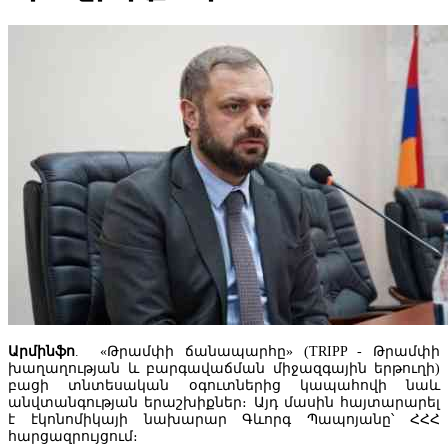
Հայաստանը կսկսի հյուրանոցները դասակարգել աստղային
վարկանիշներով
Արմինֆո
. «Թրամփի ճանապարհը» (TRIPP - Թրամփի
խաղաղության և բարգավաճման միջազգային երթուղի)
բացի տնտեսական օգուտներից կապահովի նաև
Օվերչուկ. Ռուսաստանի և Հայաստանի միջև
անվտանգության երաշխիքներ։ Այդ մասին հայտարարել
առևտրաշրջանառությունը այս տարի նվազել է երկու երրորդով
է էկոնոմիկայի նախարար Գևորգ Պապոյանը՝ ՀՀՀ
հարցազրույցում։