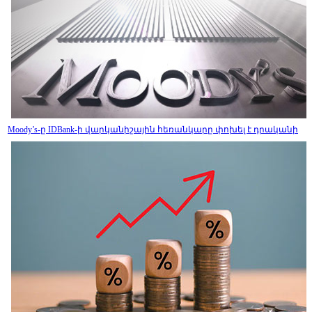
Moody’s-ը IDBank-ի վարկանիշային հեռանկարը փոխել է դրականի