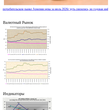
потребительском рынке Армении цены за июль 2026г чуть снизились, но годовая инф
держится выше таргета
Валютный Рынок
Индикаторы
Карапетян назвал "успехом" армянской власти снижение товарооборота с Россией на 2
отношению к прошлому году