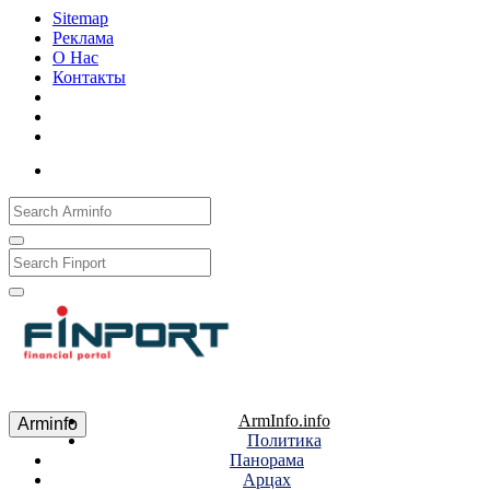
Sitemap
Реклама
О Нас
Контакты
Рус
Eng
Հայ
ArmInfo.info
Arminfo
Политика
Панорама
Арцах