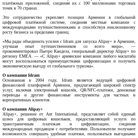
платёжных приложений, соединяя их с 100 миллионами торговых
точек в 70 странах.
Это сотрудничество укрепляет позиции Армении в глобальной
Регулированием деятельности игорного бизнеса в Армении займется " ООО "Random 
цифровой платёжной системе, соединяя местные компании с
International из Мальты
международными путешественниками и способствуя инклюзивному
росту бизнеса за пределами границ.
«Мы рады объединить усилия с Idram для запуска Alipay+ в Армении,
улучшая опыт путешественников со всего мира», —
прокомментировал Пьетро Кандела, генеральный директор Alipay+ по
региону EMEA. — «С Alipay+ армянские компании любого масштаба
могут воспользоваться преимуществами цифровизации и получить
экономическую выгоду от глобального туризма».
О компании
Idram
Основанная в 2004 году, Idram является ведущей цифровой
финансовой платформой Армении, предлагающей широкий спектр
услуг, включая электронный кошелёк, QR/NFC-платежи, денежные
переводы и другие финансовые инструменты для частных и
корпоративных клиентов.
О компании
Alipay
+
Alipay+, решение от Ant International, представляет собой единый
шлюз для цифровых кошельков, предоставляющий услуги по
трансграничным платежам и цифровизации, соединяя
продолжение реализации в Армении программы дорожного строительства будет напра
международных продавцов с потребителями. Пользователи получают
млрд драмов
возможность совершать удобные платежи, пользоваться выгодными