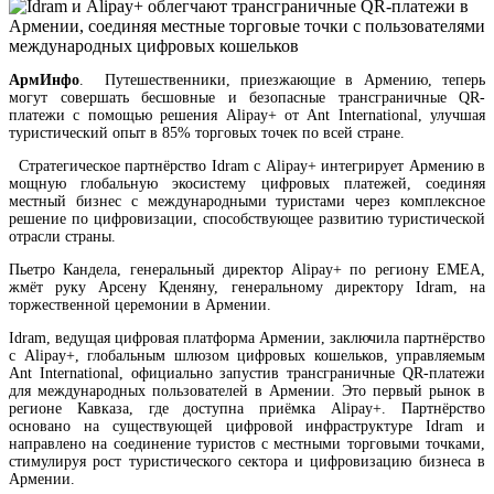
АрмИнфо
. Путешественники, приезжающие в Армению, теперь
могут совершать бесшовные и безопасные трансграничные QR-
платежи с помощью решения Alipay+ от Ant International, улучшая
туристический опыт в 85% торговых точек по всей стране.
Стратегическое партнёрство Idram с Alipay+ интегрирует Армению в
мощную
глобальную экосистему цифровых платежей, соединяя
местный бизнес с международными туристами через комплексное
решение по цифровизации, способствующее развитию туристической
отрасли страны.
Пьетро Кандела, генеральный директор Alipay+ по региону EMEA,
жмёт руку Арсену Кденяну, генеральному директору Idram, на
торжественной церемонии в Армении.
Оверчук: товарооборот России и Армении в этом году сократился на две трети
Idram, ведущая цифровая платформа Армении, заключила партнёрство
с Alipay+, глобальным шлюзом цифровых кошельков, управляемым
Ant International, официально запустив трансграничные QR-платежи
для международных пользователей в Армении. Это первый рынок в
регионе Кавказа, где доступна приёмка Alipay+. Партнёрство
основано на существующей цифровой инфраструктуре Idram и
направлено на соединение туристов с местными торговыми точками,
стимулируя рост туристического сектора и цифровизацию бизнеса в
Армении.