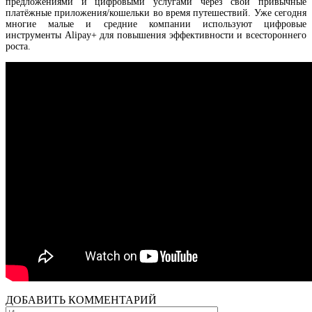
предложениями и цифровыми услугами через свои привычные
платёжные приложения/кошельки во время путешествий. Уже сегодня
многие малые и средние компании используют цифровые
инструменты Alipay+ для повышения эффективности и всестороннего
роста.
представляет новую карту Mastercard World с преимуществами для путешествий и спе
акцией
ДОБАВИТЬ КОММЕНТАРИЙ