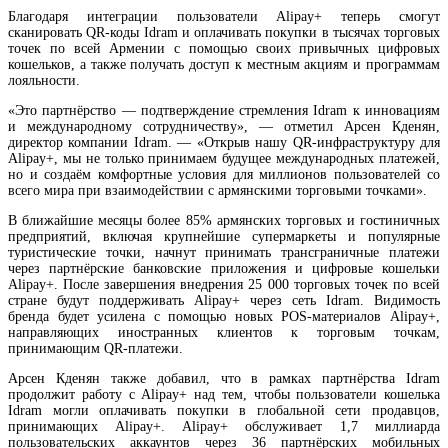
Благодаря интеграции пользователи Alipay+ теперь смогут
сканировать QR-коды Idram и оплачивать покупки в тысячах торговых
точек по всей Армении с помощью своих привычных цифровых
кошельков, а также получать доступ к местным акциям и программам
лояльности.
«Это партнёрство — подтверждение стремления Idram к инновациям
и международному сотрудничеству», — отметил Арсен Кденян,
директор компании Idram. — «Открыв нашу QR-инфраструктуру для
Alipay+, мы не только принимаем будущее международных платежей,
"Электрические сети Армении" будут переданы в доверительное управление - Пашиня
но и создаём комфортные условия для миллионов пользователей со
всего мира при взаимодействии с армянскими торговыми точками».
В ближайшие месяцы более 85% армянских торговых и гостиничных
предприятий, включая крупнейшие супермаркеты и популярные
туристические точки, начнут принимать трансграничные платежи
через партнёрские банковские приложения и цифровые кошельки
Alipay+. После завершения внедрения 25 000 торговых точек по всей
стране будут поддерживать Alipay+ через сеть Idram. Видимость
бренда будет усилена с помощью новых POS-материалов Alipay+,
направляющих иностранных клиентов к торговым точкам,
принимающим QR-платежи.
Арсен Кденян также добавил, что в рамках партнёрства Idram
продолжит работу с Alipay+ над тем, чтобы пользователи кошелька
Idram могли оплачивать покупки в глобальной сети продавцов,
принимающих Alipay+. Alipay+ обслуживает 1,7 миллиарда
пользовательских аккаунтов через 36 партнёрских мобильных