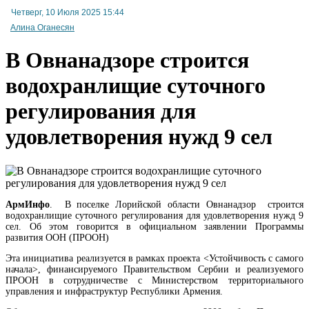
Четверг, 10 Июля 2025 15:44
Алина Оганесян
В Овнанадзоре строится
водохранлищие суточного
регулирования для
В Армении приступят к классификации гостиниц с присвоением звезд
удовлетворения нужд 9 сел
АрмИнфо
. В поселке Лорийской области Овнанадзор строится
водохранлищие суточного регулирования для удовлетворения нужд 9
сел. Об этом говорится в официальном заявлении Программы
развития ООН (ПРООН)
Эта инициатива реализуется в рамках проекта <Устойчивость с самого
начала>, финансируемого Правительством Сербии и реализуемого
ПРООН в сотрудничестве с Министерством территориального
управления и инфраструктур Республики Армения.