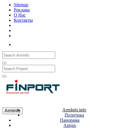
Sitemap
Реклама
О Нас
Контакты
Рус
Eng
Հայ
ArmInfo.info
Arminfo
Политика
Панорама
Арцах