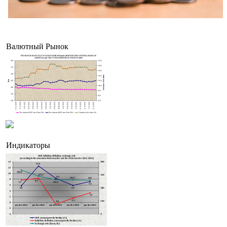
На потребительском рынке Армении цены за июль 2026г чуть снизились, но годовая
инфляция держится выше таргета
Валютный Рынок
Индикаторы
Самвел Карапетян назвал "успехом" армянской власти снижение товарооборота с Рос
на 2/3 по отношению к прошлому году