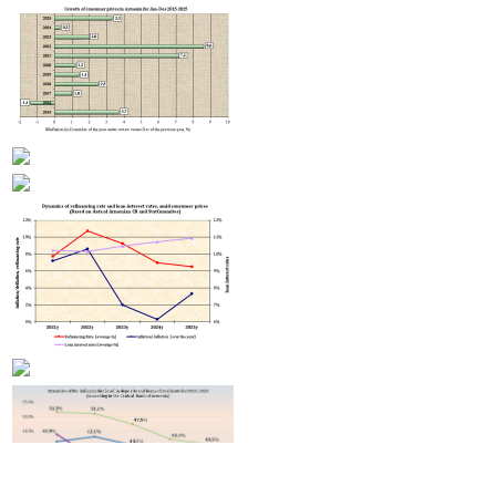
Произведена очередная транзитная поставка из России в Армению через территорию
Азербайджана
Прибыль страховых компаний Армении замедляется в росте из-за приближающихся к
стагнации премий