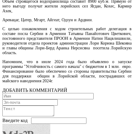
Объем строящегося водохранилища составит 8900 куб.м. Прямую от
него выгоду получат жители лорийских сел Ягдан, Кохес, Кармир
Ахек,
Оверчук: товарооборот России и Армении в этом году сократился на две трети
Аревацаг, Цатер, Мгарт, Айгеат, Одзун и Ардвин.
С целью ознакомления с ходом строительных работ делегация в
составе посла Сербии в Армении Татьяны Панайотович Цветкович,
постоянного представителя ПРООН в Армении Натии Нацвлишвили,
руководителя отдела проектов администрации Лори Корюна Шекояна
и главы общины Лори-Берд Араика Нерсисяна посетила Лорийскую
область.
Напомним, что в июле 2024 года было объявлено о запуске
программы "Устойчивость с самого начала" с бюджетом в 1 млн. евро.
Финансирование было обеспечено со стороны правительства Сербии
для поддержки общин в Лорийской области, пострадавших от
майского наводнения 2024г.
ДОБАВИТЬ КОММЕНТАРИЙ
ЗАО "Электрические сети Армении" будут переданы в доверительное управление -
Пашинян
Введите код
Регулирова
деятельности игорного бизнеса в Армении займется " ООО "Random Systems Internatio