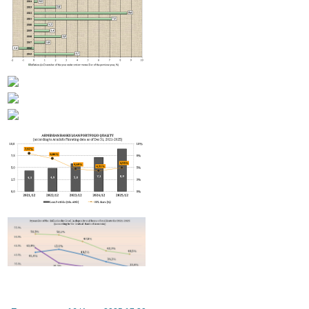
В Армении улучшились показатели соблюдения налогового законодательства