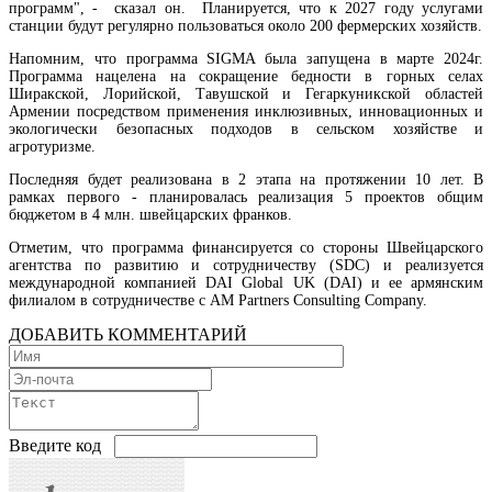
программ", - сказал он. Планируется, что к 2027 году услугами
станции будут регулярно пользоваться около 200 фермерских хозяйств.
Напомним, что программа SIGMA была запущена в марте 2024г.
Программа нацелена на сокращение бедности в горных селах
Ширакской, Лорийской, Тавушской и Гегаркуникской областей
Армении посредством применения инклюзивных, инновационных и
экологически безопасных подходов в сельском хозяйстве и
агротуризме.
Последняя будет реализована в 2 этапа на протяжении 10 лет. В
рамках первого - планировалась реализация 5 проектов общим
бюджетом в 4 млн. швейцарских франков.
Во внешней торговле Армении доля ЕС растет, а ЕАЭС сокращается
Отметим, что программа финансируется со стороны Швейцарского
агентства по развитию и сотрудничеству (SDC) и реализуется
международной компанией DAI Global UK (DAI) и ее армянским
филиалом в сотрудничестве с AM Partners Consulting Company.
ДОБАВИТЬ КОММЕНТАРИЙ
Введите код