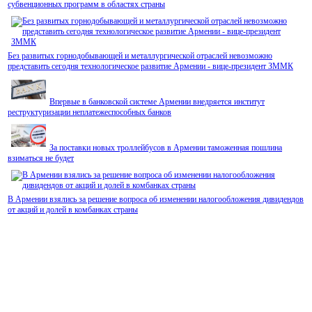
субвенционных программ в областях страны
В Армении гостиницы будут классифицировать по стандартам Hotelstars Union
Без развитых горнодобывающей и металлургической отраслей невозможно
представить сегодня технологическое развитие Армении - вице-президент ЗММК
Впервые в банковской системе Армении внедряется институт
реструктуризации неплатежеспособных банков
За поставки новых троллейбусов в Армении таможенная пошлина
взиматься не будет
В Армении приступят к классификации гостиниц с присвоением звезд
В Армении взялись за решение вопроса об изменении налогообложения дивидендов
от акций и долей в комбанках страны
В Армении улучшились показатели соблюдения налогового законодательства