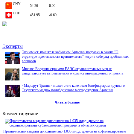
CNY
54.26
0.00
CHF
451.95
-0.60
Татев Асланян назначена заместителем министра индустрии высоких технологий Арм
Эксперты
Экономист: принятые кабмином Армении поправки в законе "О
структуре и деятельности правительства" несут в себе ряд проблемных
вопросов
Мнение: Введение странами ЕАЭС ограничительных мер не
свидетельствует автоматически о кризисе интеграционного проекта
Произведена очередная транзитная поставка из России в Армению через территорию
Азербайджана
<Маршрут Трампа> может стать конечным бенефициаром крупного
Техутского медно- молибденового месторождения Армении
Читать больше
Прибыль страховых компаний Армении замедляется в росте из-за приближающихся к
стагнации премий
Комментируемие
Правительство выделит дополнительно 1.035 млрд. драмов на софинансирование