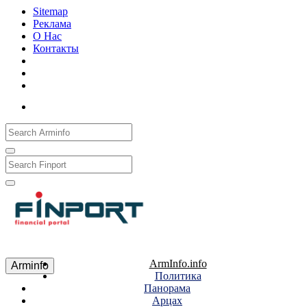
Sitemap
Реклама
О Нас
Контакты
Рус
Eng
Հայ
ArmInfo.info
Arminfo
Политика
Панорама
Арцах