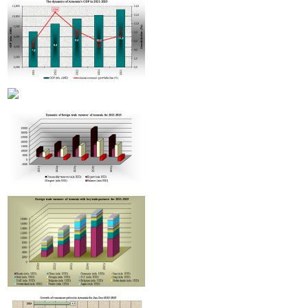
В Армении гостиницы будут классифицировать по стандартам Hotelstars Union