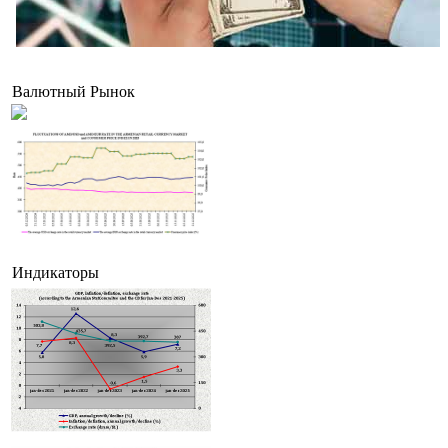
На валютном межбанке Армении с 3 по 7 августа активнее проводились рублевые сде
чем долларовые и евровые
Валютный Рынок
Индикаторы
Татев Асланян назначена заместителем министра индустрии высоких технологий Арм