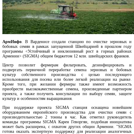
АрмИнфо
. В Варденисе создали станцию по очистке зерновых и
бобовых семян в рамках запущенной Швейцарией в прошлом году
программы <Устойчивый и инклюзивный рост в горных районах
Армении> (SIGMA) общим бюджетом 12 млн. швейцарских франков.
Центр позволит фермерам фильтровать, дезинфицировать и
подвергать первичной переработке семена зерновых и бобовых
культур собственного производства с целью последующего
использования для посева или более легкой реализации на рынке.
Кроме того, при желании фермеры также имеют возможность
приобрести высококачественные семена, произведенные партнером
Экономист: принятые кабмином Армении поправки в законе "О структуре и деятельн
проекта, а также получить консультации по выбору семян, защите
правительства" несут в себе ряд проблемных вопросов
культур и особенностям выращивания.
При поддержке проекта SIGMA станция оснащена новейшим
оборудованием европейского производства для очистки семян с
производительностью 2 тонны в час. Как отметил руководитель
команды программы SIGMA Карен Геворгян, подобная инициатива
может быть расширена, с охватом других общин Армении. "SIGMA
готова оказать экспертную поддержку для реализации аналогичных