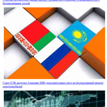
бронированием отелей
В Арени обсудили ход реализации инвестиционной программы по строительству винн
кластера
Совет ЕЭК выделил Армении 5000 дополнительных квот на беспошлинный импорт
электромобилей
Moody’s изменило прогноз по рейтингам IDBank на позитивный
На потребительском рынке Армении цены за июль 2026г чуть снизились, но годовая