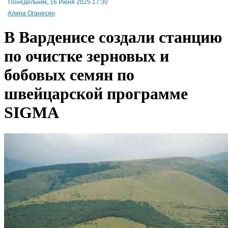
Понедельник, 16 Июня 2025 17:30
Алина Оганесян
В Варденисе создали станцию
В Минэкономики обсудили совершенствование механизмов реализации программы T
по очистке зерновых и
бобовых семян по
швейцарской программе
SIGMA
Первенство в экспорте из Армении занимает минеральное сырье, а в импорте - лидир
машины и механизмы