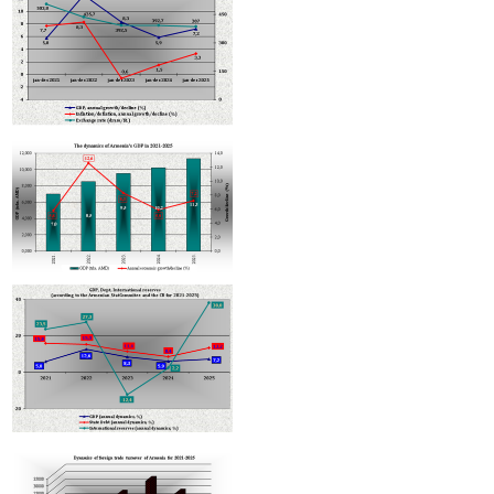
ծրագրի իրագործման ընթացքը
Moody’s-ը IDBank-ի վարկանիշային հեռանկարը փոխել է դրականի