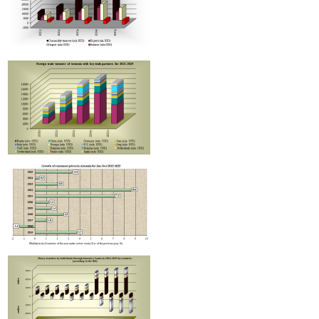
Հայաստանի սպառողական շուկայում 2026թ. հուլիսին գները փոքր-
նվազել են, բայց տարեկան գնաճը մնում է թիրախից բարձր