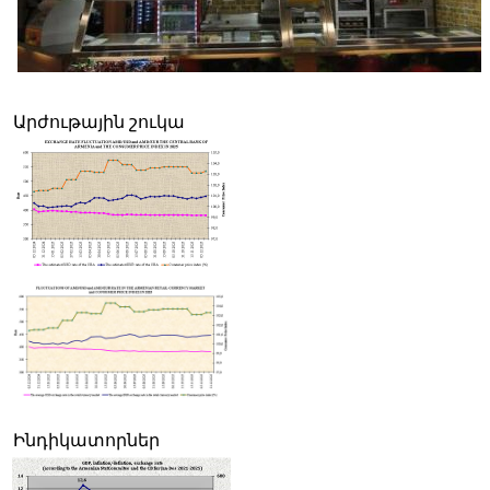
Միջազգային Subway ապրանքանիշը դիտարկում է հայկական շուկա
մուտք գործելու հնարավորությունը
Արժութային շուկա
Ինդիկատորներ
Արենիում քննարկել են գինու կլաստերի կառուցման ներդրումային