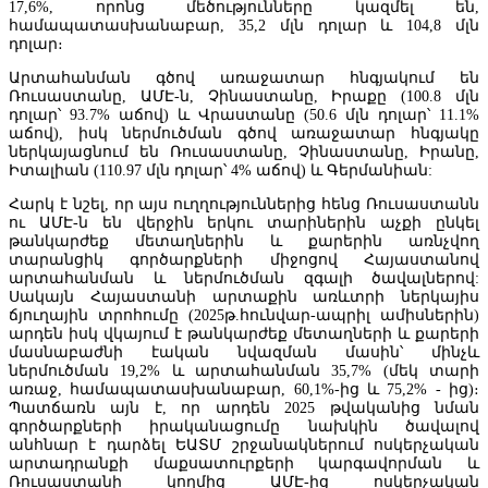
17,6%, որոնց մեծությունները կազմել են,
համապատասխանաբար, 35,2 մլն դոլար և 104,8 մլն
դոլար։
Արտահանման գծով առաջատար հնգյակում են
Ռուսաստանը, ԱՄԷ-ն, Չինաստանը, Իրաքը (100.8 մլն
Օվերչուկ. Ռուսաստանի և Հայաստանի միջև
դոլար՝ 93.7% աճով) և Վրաստանը (50.6 մլն դոլար՝ 11.1%
առևտրաշրջանառությունը այս տարի նվազել է երկու երրորդով
աճով), իսկ ներմուծման գծով առաջատար հնգյակը
ներկայացնում են Ռուսաստանը, Չինաստանը, Իրանը,
Իտալիան (110.97 մլն դոլար՝ 4% աճով) և Գերմանիան:
Հարկ է նշել, որ այս ուղղություններից հենց Ռուսաստանն
ու ԱՄԷ-ն են վերջին երկու տարիներին աչքի ընկել
թանկարժեք մետաղներին և քարերին առնչվող
տարանցիկ գործարքների միջոցով Հայաստանով
արտահանման և ներմուծման զգալի ծավալներով:
Սակայն Հայաստանի արտաքին առևտրի ներկայիս
ճյուղային տրոհումը (2025թ.հունվար-ապրիլ ամիսներին)
արդեն իսկ վկայում է թանկարժեք մետաղների և քարերի
մասնաբաժնի էական նվազման մասին՝ մինչև
ներմուծման 19,2% և արտահանման 35,7% (մեկ տարի
առաջ, համապատասխանաբար, 60,1%-ից և 75,2% - ից)։
Պատճառն այն է, որ արդեն 2025 թվականից նման
գործարքների իրականացումը նախկին ծավալով
անհնար է դարձել ԵԱՏՄ շրջանակներում ոսկերչական
արտադրանքի մաքսատուրքերի կարգավորման և
Ռուսաստանի կողմից ԱՄԷ-ից ոսկերչական
«Հայաստանի էլեկտրական ցանցեր» ՓԲԸ-ն կփոխանցվի