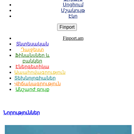
Սոցիում
Մշակույթ
Էկո
Finport
Finport.am
Տնտեսական
Դայջեստ
Ֆինանսներ և
բանկեր
Էներգետիկա
Ապահովագրություն
Տեխնոլոգիաներ
Վիճակագրություն
Անշարժ գույք
Նորություններ