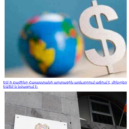
ԵՄ-ի բաժինը Հայաստանի արտաքին առևտրում աճում է, մինչդեռ
ԵԱՏՄ-ն նվազում է։