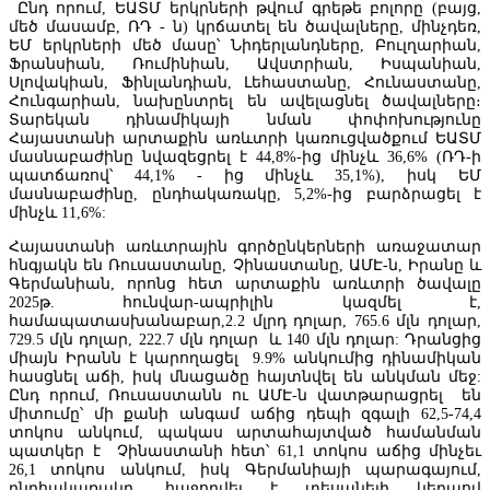
Ընդ որում, ԵԱՏՄ երկրների թվում գրեթե բոլորը (բայց,
մեծ մասամբ, ՌԴ - ն) կրճատել են ծավալները, մինչդեռ,
ԵՄ երկրների մեծ մասը՝ Նիդերլանդները, Բուլղարիան,
Ֆրանսիան, Ռումինիան, Ավստրիան, Իսպանիան,
Սլովակիան, Ֆինլանդիան, Լեհաստանը, Հունաստանը,
Հունգարիան, նախընտրել են ավելացնել ծավալները։
Տարեկան դինամիկայի նման փոփոխությունը
Հայաստանի արտաքին առևտրի կառուցվածքում ԵԱՏՄ
մասնաբաժինը նվազեցրել է 44,8%-ից մինչև 36,6% (ՌԴ-ի
պատճառով՝ 44,1% - ից մինչև 35,1%), իսկ ԵՄ
մասնաբաժինը, ընդհակառակը, 5,2%-ից բարձրացել է
մինչև 11,6%:
Հայաստանի առևտրային գործընկերների առաջատար
հնգյակն են Ռուսաստանը, Չինաստանը, ԱՄԷ-ն, Իրանը և
Գերմանիան, որոնց հետ արտաքին առևտրի ծավալը
2025թ. հունվար-ապրիլին կազմել է,
Հայկական ապահովագրական ընկերությունների շահույթի աճը
համապատասխանաբար,2.2 մլրդ դոլար, 765.6 մլն դոլար,
դանդաղում է՝ ապահովագրավճարների լճացմանը մոտենալու
729.5 մլն դոլար, 222.7 մլն դոլար և 140 մլն դոլար: Դրանցից
պատճառով
միայն Իրանն է կարողացել 9.9% անկումից դինամիկան
հասցնել աճի, իսկ մնացածը հայտնվել են անկման մեջ:
Ընդ որում, Ռուսաստանն ու ԱՄԷ-ն վատթարացրել են
միտումը՝ մի քանի անգամ աճից դեպի զգալի 62,5-74,4
տոկոս անկում, պակաս արտահայտված համանման
պատկեր է Չինաստանի հետ՝ 61,1 տոկոս աճից մինչեւ
26,1 տոկոս անկում, իսկ Գերմանիայի պարագայում,
ընդհակառակը, հաջողվել է տեսանելի կերպով