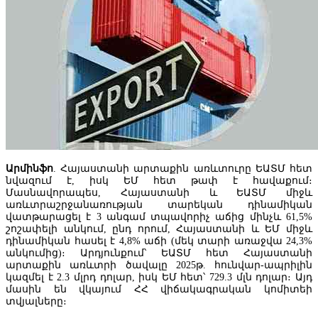
Հայաստանում ագրոապահովագրությունն ակտիվանում է
Արմինֆո
. Հայաստանի արտաքին առևտուրը ԵԱՏՄ հետ
նվազում է, իսկ ԵՄ հետ թափ է հավաքում։
Մասնավորապես, Հայաստանի և ԵԱՏՄ միջև
առևտրաշրջանառության տարեկան դինամիկան
վատթարացել է 3 անգամ տպավորիչ աճից մինչև 61,5%
շոշափելի անկում, ընդ որում, Հայաստանի և ԵՄ միջև
դինամիկան հասել է 4,8% աճի (մեկ տարի առաջվա 24,3%
անկումից)։ Արդյունքում՝ ԵԱՏՄ հետ Հայաստանի
արտաքին առևտրի ծավալը 2025թ. հունվար-ապրիլին
Ռուսաստանից Հայաստան Ադրբեջանի միջոցով իրականացվել է և
կազմել է 2.3 մլրդ դոլար, իսկ ԵՄ հետ՝ 729.3 մլն դոլար։ Այդ
մեկ տարանցիկ բեռ։
մասին են վկայում ՀՀ վիճակագրական կոմիտեի
տվյալները։