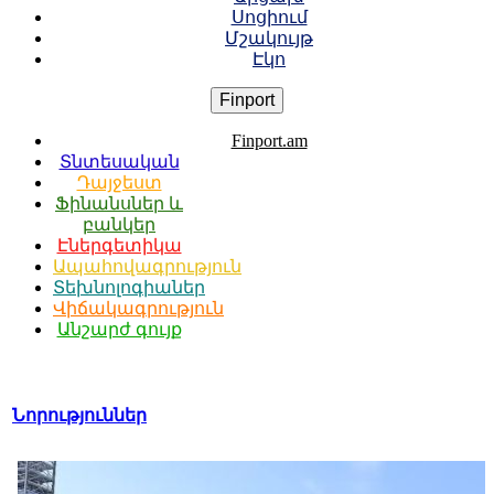
Սոցիում
Մշակույթ
Էկո
Finport
Finport.am
Տնտեսական
Դայջեստ
Ֆինանսներ և
բանկեր
Էներգետիկա
Ապահովագրություն
Տեխնոլոգիաներ
Վիճակագրություն
Անշարժ գույք
Նորություններ