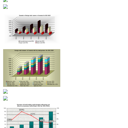
տարի նվազել է երկու երրորդով
«Հայաստանի էլեկտրական ցանցեր» ՓԲԸ-ն կփոխանցվի
հավատարմագրային կառավարման. Փաշինյան