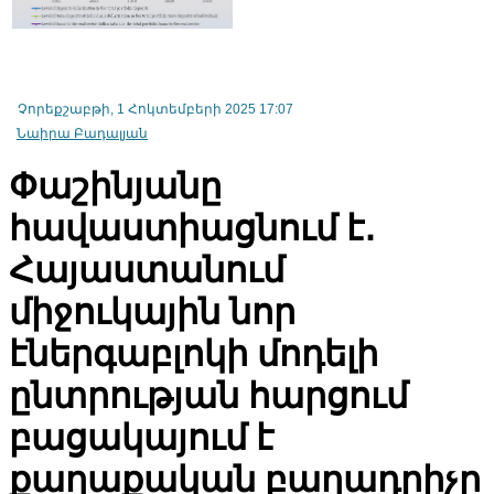
Չորեքշաբթի, 1 Հոկտեմբերի 2025 17:07
Նաիրա Բադալյան
Հայաստանում ճանապարհաշինարարության ծրագրի իրականացո
շարունակելու համար կհատկացվի 19.6 միլիարդ դրամ
Փաշինյանը
հավաստիացնում է․
IDBank-ը ներկայացնում է նոր Mastercard World քարտը՝ ճանապարհո
առավելություններով և հատուկ արշավով
Հայաստանում
միջուկային նոր
էներգաբլոկի մոդելի
ընտրության հարցում
բացակայում է
քաղաքական բաղադրիչը