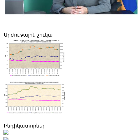
Հայաստանը կսկսի հյուրանոցները դասակարգել աստղային
վարկանիշներով
Արժութային շուկա
Ինդիկատորներ
Օվերչուկ. Ռուսաստանի և Հայաստանի միջև առևտրաշրջանառությ