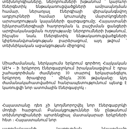
տեխնոլոգիաները, ներդրումների խթանում ՝ կարևոր
էներգետիկ ենթակառուցվածքների ամրապնդման
համար, ներառյալ էներգիայի վերականգնվող
աղբյուրների համար կուտակիչ մարտկոցների
արտադրության կայանների զարգացումը; Հայաստանի
էլեկտրաէներգիայի հաղորդման և բաշխման ցանցերի
արդիականացման ուղղությամբ ներդրումների խթանում,
ինչպես նաև էներգետիկ ենթակառուցվածքների
կիբեռանվտանգության բարձրացում, այդ թվում ՝
տեխնիկական աջակցության միջոցով:
Միաժամանակ, ներկայումս երկրում գործող Հայկական
ԱԷԿ - ի երկրորդ էներգաբլոկում իրականացվում է դրա
Հայաստանի բանկերի միության նախագահը ներկայացրել է առևտ
շահագործման ժամկետը 10 տարով երկարաձգելու
բանկերի բաժնետոմսերի սեփականատերերի շահաբաժինների հ
երկրորդ ծրագիրը ՝ մինչև 2036 թվականը: Այդ
ռիսկերը
ժամանակահատվածում հանրապետությունում պետք է
կառուցվի նոր ատոմային էներգաբլոկ ։
ՀՀ ԿԲ․ Արտահանման առանձին շուկաներում ծագած խնդիրները մ
Հայաստանը դեռ չի կողմնորոշվել նոր էներգաբլոկի
են Հայաստանի տնտեսությունում եկամուտների նվազման ռիսկեր
մոդելի հարցում։ Բանակցություններ են ընթանում
տեխնոլոգիաների պոտենցիալ մատակարար երկրների
հետ ։ Հայաստանում նոր
ատոմակայանի կառուցման նկատմամբ