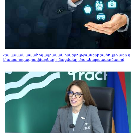
Հայկական ապահովագրական ընկերությունների շահույթի աճը դ
է՝ ապահովագրավճարների լճացմանը մոտենալու պատճառով