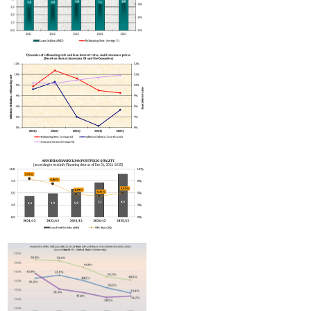
Մալթայում գործող Random Systems International LLC ընկերությունը կկա
խաղատների գործունեությունը Հայաստանում