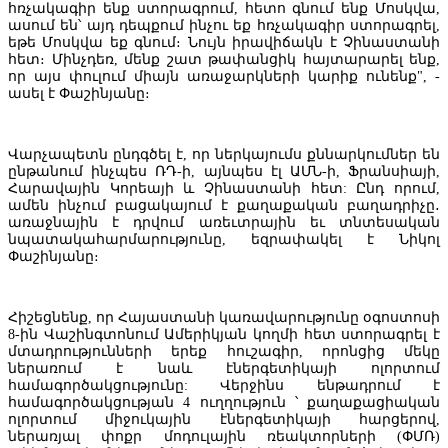
հռչակագիր ենք ստորագրում, հետո գնում ենք Մոսկվա,
ֆինանսավորման համար
ասում են՝ այդ դեպքում ինչու եք հռչակագիր ստորագրել,
եթե Մոսկվա եք գնում։ Նույն իրավիճակն է Չինաստանի
հետ։ Մինչդեռ, մենք շատ թափանցիկ հայտարարել ենք,
որ այս փուլում միայն առաջարկների կարիք ունենք", -
ասել է Փաշինյանը։
Վարչապետն ընդգծել է, որ ներկայումս քննարկումներ են
ընթանում ինչպես ՌԴ-ի, այնպես էլ ԱՄՆ-ի, Ֆրանսիայի,
Հարավային Կորեայի և Չինաստանի հետ: Ընդ որում,
ամեն ինչում բացակայում է քաղաքական բաղադրիչը․
առաջնային է դրվում առեւտրային եւ տնտեսական
նպատակահարմարությունը, եզրափակել է Նիկոլ
Փաշինյանը։
Հիշեցնենք, որ Հայաստանի կառավարությունը օգոստոսի
8-ին Վաշինգտոնում Ամերիկյան կողմի հետ ստորագրել է
Կայացավ Հյուսիս-Հարավ նախագծի կառավարման խորհրդի հեր
մտադրությունների երեք հուշագիր, որոնցից մեկը
նիստը
ներառում է նաև էներգետիկայի ոլորտում
համագործակցությունը: Վերջինս ենթադրում է
համագործակցության 4 ուղղություն ՝ քաղաքացիական
ոլորտում միջուկային էներգետիկայի հարցերով,
ներառյալ փոքր մոդուլային ռեակտորների (ՓՄՌ)