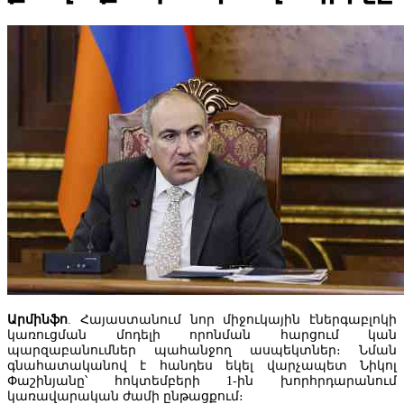
Կոնվերս Բանկը և Visa-ն ընդլայնում են ռազմավարական
համագործակցությունը՝ նոր հաճախորդակենտրոն լուծումների զ
նպատակով
Արմինֆո
. Հայաստանում նոր միջուկային էներգաբլոկի
կառուցման մոդելի որոնման հարցում կան
պարզաբանումներ պահանջող ասպեկտներ։ Նման
գնահատականով է հանդես եկել վարչապետ Նիկոլ
Փաշինյանը՝ հոկտեմբերի 1-ին խորհրդարանում
կառավարական ժամի ընթացքում։