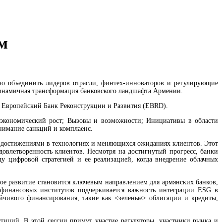
м
но объединить лидеров отрасли, финтех-инноваторов и регулирующие
динамичная трансформация банковского ландшафта Армении.
 Европейский Банк Реконструкции и Развития (EBRD).
 экономический рост; Вызовы и возможности; Инициативы в области
нимание санкций и комплаенс.
достижениями в технологиях и меняющихся ожиданиях клиентов. Этот
овлетворенность клиентов. Несмотря на достигнутый прогресс, банки
 цифровой стратегией и ее реализацией, когда внедрение облачных
е развитие становится ключевым направлением для армянских банков,
 финансовых институтов подчеркивается важность интеграции ESG в
чивого финансирования, такие как <зеленые> облигации и кредиты,
тиций. В этой сессии примут участие регуляторы, участники рынка и