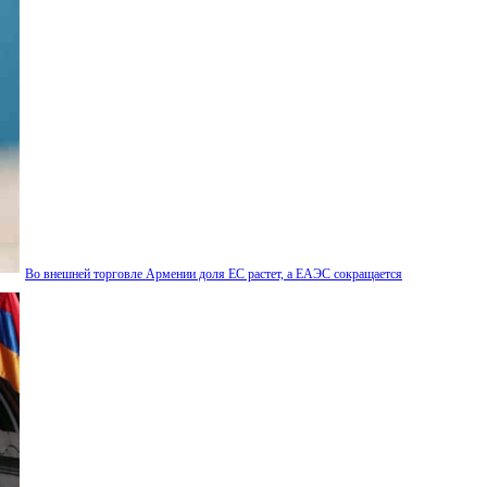
Во внешней торговле Армении доля ЕС растет, а ЕАЭС сокращается