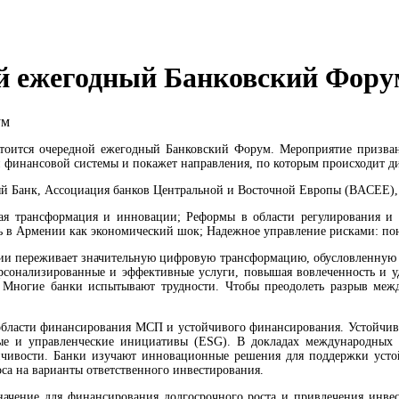
ой ежегодный Банковский Фору
стоится очередной ежегодный Банковский Форум. Мероприятие призва
й финансовой системы и покажет направления, по которым происходит 
й Банк, Ассоциация банков Центральной и Восточной Европы (BACEE),
В Армении агрострахование активизируется
ая трансформация и инновации; Реформы в области регулирования и
ь в Армении как экономический шок; Надежное управление рисками: по
нии переживает значительную цифровую трансформацию, обусловленную 
ерсонализированные и эффективные услуги, повышая вовлеченность и уд
 Многие банки испытывают трудности. Чтобы преодолеть разрыв между
 области финансирования МСП и устойчивого финансирования. Устойчиво
ные и управленческие инициативы (ESG). В докладах международных
йчивости. Банки изучают инновационные решения для поддержки устой
оса на варианты ответственного инвестирования.
начение для финансирования долгосрочного роста и привлечения инвес