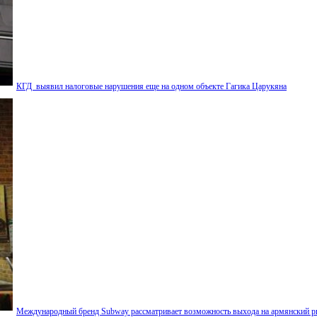
КГД выявил налоговые нарушения еще на одном объекте Гагика Царукяна
Международный бренд Subway рассматривает возможность выхода на армянский 