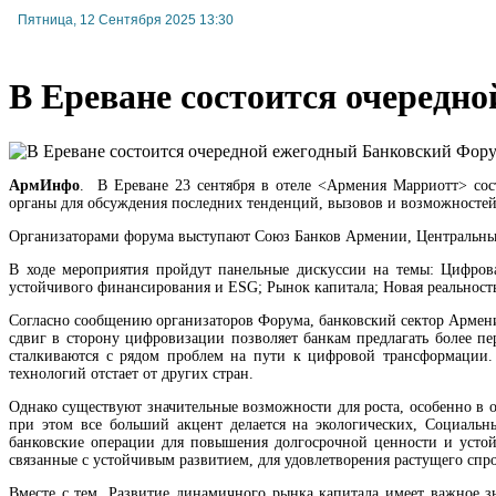
Пятница, 12 Сентября 2025 13:30
В Ереване состоится очередн
АрмИнфо
. В Ереване 23 сентября в отеле <Армения Марриотт> со
органы для обсуждения последних тенденций, вызовов и возможносте
Организаторами форума выступают Союз Банков Армении, Центральны
В ходе мероприятия пройдут панельные дискуссии на темы: Цифров
устойчивого финансирования и ESG; Рынок капитала; Новая реальност
Согласно сообщению организаторов Форума, банковский сектор Арме
сдвиг в сторону цифровизации позволяет банкам предлагать более п
сталкиваются с рядом проблем на пути к цифровой трансформации.
технологий отстает от других стран.
Однако существуют значительные возможности для роста, особенно в
при этом все больший акцент делается на экологических, Социаль
банковские операции для повышения долгосрочной ценности и усто
связанные с устойчивым развитием, для удовлетворения растущего спр
Вместе с тем, Развитие динамичного рынка капитала имеет важное з