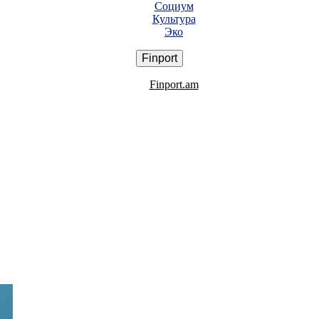
Социум
Культура
Эко
Finport
Finport.am