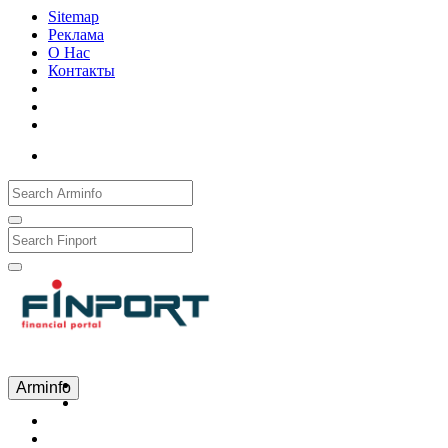
Sitemap
Реклама
О Нас
Контакты
Рус
Eng
Հայ
Arminfo