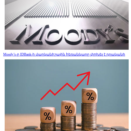
Moody’s-ը IDBank-ի վարկանիշային հեռանկարը փոխել է դրականի