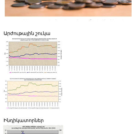
Հայաստանի սպառողական շուկայում 2026թ. հուլիսին գները փոքր-
նվազել են, բայց տարեկան գնաճը մնում է թիրախից բարձր
Արժութային շուկա
Ինդիկատորներ
Սամվել Կարապետյանը Հայաստանի իշխանությունների
"հաջողությունն" է համարել Ռուսաստանի հետ