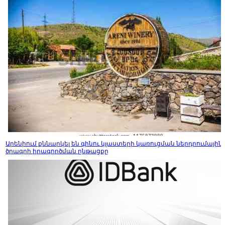
Արենիում քննարկել են գինու կլաստերի կառուցման ներդրումային
ծրագրի իրագործման ընթացքը