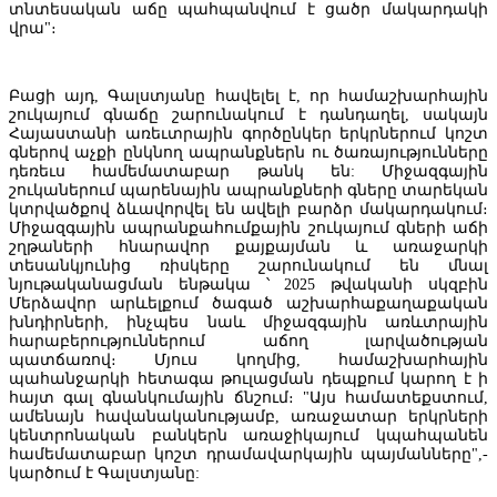
տնտեսական աճը պահպանվում է ցածր մակարդակի
վրա"։
Բացի այդ, Գալստյանը հավելել է, որ համաշխարհային
շուկայում գնաճը շարունակում է դանդաղել, սակայն
Հայաստանի առեւտրային գործընկեր երկրներում կոշտ
գներով աչքի ընկնող ապրանքներն ու ծառայությունները
դեռեւս համեմատաբար թանկ են: Միջազգային
շուկաներում պարենային ապրանքների գները տարեկան
կտրվածքով ձևավորվել են ավելի բարձր մակարդակում։
Մալթայում գործող Random Systems International LLC ընկերությունը
Միջազգային ապրանքահումքային շուկայում գների աճի
կկարգավորի խաղատների գործունեությունը Հայաստանում
շղթաների հնարավոր քայքայման և առաջարկի
տեսանկյունից ռիսկերը շարունակում են մնալ
նյութականացման ենթակա ՝ 2025 թվականի սկզբին
Մերձավոր արևելքում ծագած աշխարհաքաղաքական
խնդիրների, ինչպես նաև միջազգային առևտրային
հարաբերություններում աճող լարվածության
պատճառով։ Մյուս կողմից, համաշխարհային
պահանջարկի հետագա թուլացման դեպքում կարող է ի
հայտ գալ գնանկումային ճնշում։ "Այս համատեքստում,
ամենայն հավանականությամբ, առաջատար երկրների
կենտրոնական բանկերն առաջիկայում կպահպանեն
համեմատաբար կոշտ դրամավարկային պայմանները",-
կարծում է Գալստյանը: