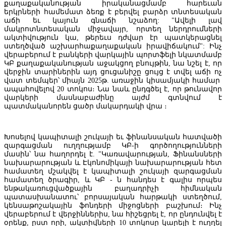
քաղաքականության իրականացմամբ հարեւան
երկրների համեմատ ձեռք է բերվել բարձր տնտեսական
աճի եւ կայուն գնաճի նշաձող: "Ավելի լավ
մակրոտնտեսական միջավայր, որտեղ ներդրումների
ակտիվություն կա, թերեւս դժվար էր պատկերացնել
ստեղծված աշխարհաքաղաքական իրավիճակում": Ինչ
վերաբերում է բանկերի վարկային պորտֆելի նկատմամբ
ԿԲ քաղաքականության աջակցող բնույթին, նա նշել է, որ
վերջին տարիներին այդ ցուցանիշը ցույց է տվել աճի ոչ
վատ տեմպեր՝ միայն 2025թ. առաջին կիսամյակի համար
ապահովելով 20 տոկոս։ Նա նաև ընդգծել է, որ թունավոր
վարկերի մասնաբաժինը այժմ գտնվում է
պատմականորեն ցածր մակարդակի վրա ։
Հայաստանում տնտեսական ակտիվության աճը 2026թ. առաջին
Խոսելով կապիտալի շուկայի եւ ֆինանսական հատվածի
կիսամյակում արագացել է 6,3% - ից մինչեւ 7,9%, սակայն արտաքին
զարգացման ուղղությամբ ԿԲ-ի գործողությունների
առևտրի անկումը շարունակվել է
մասին՝ նա հաղորդել է. "Կառավարության, Ֆինանսների
նախարարության և Էկոնոմիկայի նախարարության հետ
համատեղ մշակվել է կապիտալի շուկայի զարգացման
համատեղ ծրագիր, և ԿԲ - ն հանդես է գալիս որպես
ենթակառուցվածքային բաղադրիչի հիմնական
պատասխանատու՝ բորսայական հարթակի ստեղծում,
կենսաթոշակային ֆոնդերի միջոցների բաշխում։ Ինչ
վերաբերում է վերջիններիս, նա հիշեցրել է, որ ընդունվել է
օրենք, ըստ որի, ակտիվների 10 տոկոսը կարելի է ուղղել