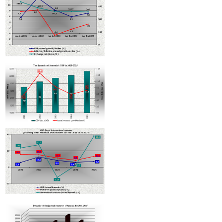
ապրանքաշրջանառության 2/3-ով նվազումը՝ նախորդ տարվա
համեմատ
Հայաստանում ագրոապահովագրությունն ակտիվանում է