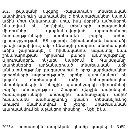
2025 թվականի սկզբից Հայաստանի տնտեսական
ակտիվությունը պահպանվել է երկարաժամկետ կայուն
աճին մոտ մակարդակի վրա, իսկ վերջին ամիսներին
նկատվում են, նույնիսկ, տեմպերի արագացման
Հայաստանում ճանապարհաշինարարության ծրագրի
միտումներ ՝ պայմանավորված արտահանվող
իրականացումը շարունակելու համար կհատկացվի 19.6 միլիարդ դ
ծառայությունների հատկապես բարձր աճով,
զբոսաշրջության, ՏՏ ոլորտի, ֆինանսական հատվածի
զգալի ակտիվությամբ ։ Ընթացիկ տարում տնտեսական
աճին շարունակել է հիմնականում նպաստել նաև
շինարարության ոլորտում բարձր ակտիվությունը:
Այդուհանդերձ, ինչպես կարծում է Գալստյանը,
տարեսկզբից արձանագրված տնտեսական աճի
անկայունությունը բացատրվում է որոշ կարճաժամկետ
գործոնների ազդեցությամբ, որոնք պարունակում են
կայուն տնտեսական աճի երկարաժամկետ
հեռանկարների և ներքին պահանջարկի միտումների
բարձր անորոշություն: "Չնայած վերջին ամիսներին
ծառայությունների արտաքին պահանջարկի աճին՝
համախառն պահանջարկը գնաճի տեսանկյունից
առայժմ գնահատվում է չեզոք։ Միաժամանակ
պահպանվում են աջակցող ռիսկերը", - նշել է նա։
2025թ. օգոստոսին տարեկան գնաճը կազմել է 3.6%,
IDBank-ը ներկայացնում է նոր Mastercard World քարտը՝