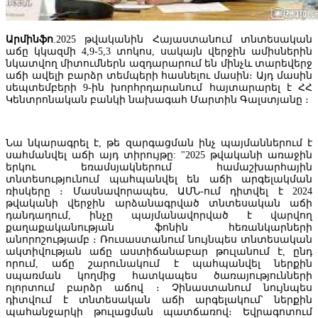
Արմինֆո
.2025 թվականին Հայաստանում տնտեսական
աճը կկազմի 4,9-5,3 տոկոս, սակայն վերջին ամիսներին
նկատվող միտումներն ազդարարում են մինչև տարեվերջ
աճի ավելի բարձր տեմպերի հասնելու մասին։ Այդ մասին
սեպտեմբերի 9-ին խորհրդարանում հայտարարել է ՀՀ
Կենտրոնական բանկի նախագահ Մարտին Գալստյանը ։
Նա նկարագրել է, թե զարգացման ինչ պայմաններում է
սահմանվել աճի այդ տիրույթը: "2025 թվականի առաջին
երկու եռամսյակներում համաշխարհային
տնտեսությունում պահպանվել են աճի արգելակման
ռիսկերը ։ Մասնավորապես, ԱՄՆ-ում դիտվել է 2024
թվականի վերջին արձանագրված տնտեսական աճի
«Հայաստանի էլեկտրական ցանցեր» ՓԲԸ-ն կփոխանցվի
դանդաղում, ինչը պայմանավորված է վարվող
հավատարմագրային կառավարման. Փաշինյան
քաղաքականության ֆոնին հեռանկարների
անորոշությամբ ։ Ռուսաստանում նույնպես տնտեսական
ակտիվության աճը աստիճանաբար թուլանում է, ընդ
որում, աճը շարունակում է պահպանվել ներքին
սպառման կողմից հատկապես ծառայությունների
ոլորտում բարձր աճով ։ Չինաստանում նույնպես
դիտվում է տնտեսական աճի արգելակում՝ ներքին
պահանջարկի թուլացման պատճառով։ Եվրագոտում