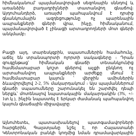
հիմնականում՝ պայմանավորված սեզոնային սննդով և
ճանապարհորդական առավելություններով և հատուկ արշավով
առանձին բաղադրիչների տատանվող գնաճով։
Այդուհանդերձ, առայժմ պահպանվում է դրսից
գնանկումային ազդեցությունը ոչ պարենային
ապրանքների գների վրա, ինչը, հիմնականում,
պայմանավորված է չինացի արտադրողների մոտ գների
անկմամբ։
Բացի այդ, տարեսկզբին, սպասումներին համահունչ,
աճել են տրանսպորտի ոլորտի սակագները ։ Դրան
զուգընթաց՝ հիմնական գնաճի տեսանկյունից
համեմատաբար կոշտ գներով աչքի ընկնող ոչ
արտահանվող ապրանքների արժեքը մնում է
համեմատաբար կայուն ՝ վերջին ամիսներին
ձևավորվելով 2-2, 5% մակարդակում ։ Այս պայմաններում
գնաճի սպասումները շարունակել են շարժվել դեպի
ներքև՝ մոտենալով նպատակային մակարդակին (3%, +/-
1տ.կ.), ինչին նպաստել է երկար ժամանակ պահպանվող
կայուն գնաճային միջավայրը:
Կոնվերս Բանկը և Visa-ն ընդլայնում են ռազմավարական
համագործակցությունը՝ նոր հաճախորդակենտրոն լուծումների
զարգացման նպատակով
Այնուհետեւ, պատասխանելով պատգամավորների
հարցերին, Գալստյանը նշել է, որ Հայաստանի
Կենտրոնական բանկի կողմից նման դրամավարկային