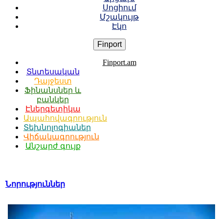
Սոցիում
Մշակույթ
Էկո
Finport
Finport.am
Տնտեսական
Դայջեստ
Ֆինանսներ և
բանկեր
Էներգետիկա
Ապահովագրություն
Տեխնոլոգիաներ
Վիճակագրություն
Անշարժ գույք
Նորություններ