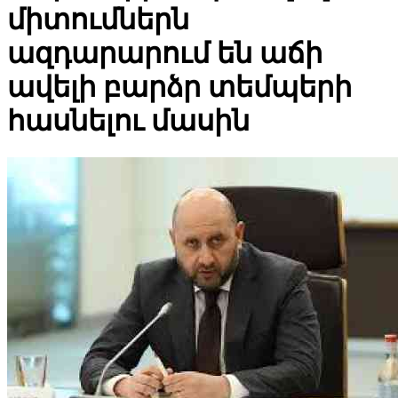
միտումներն
Հայաստանը կսկսի հյուրանոցները դասակարգել աստղային
ազդարարում են աճի
վարկանիշներով
ավելի բարձր տեմպերի
հասնելու մասին
Օվերչուկ. Ռուսաստանի և Հայաստանի միջև
առևտրաշրջանառությունը այս տարի նվազել է երկու երրորդով